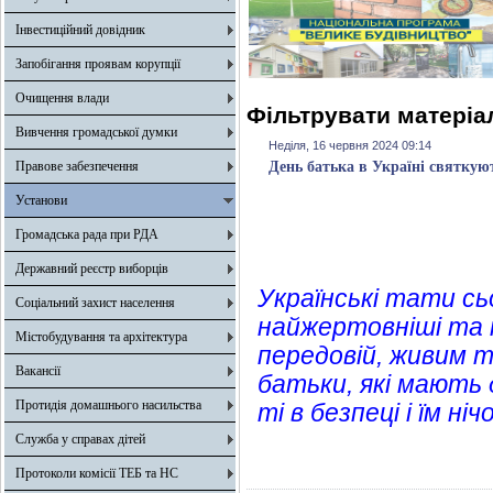
Інвестиційний довідник
Запобігання проявам корупції
Очищення влади
Фільтрувати матеріал
Вивчення громадської думки
Неділя, 16 червня 2024 09:14
Правове забезпечення
День батька в Україні святкую
Установи
Громадська рада при РДА
Державний реєстр виборців
Українські тати сьо
Соціальний захист населення
найжертовніші та н
Містобудування та архітектура
передовій, живим 
Вакансії
батьки, які мають 
Протидія домашнього насильства
ті в безпеці і їм ні
Служба у справах дітей
Протоколи комісії ТЕБ та НС