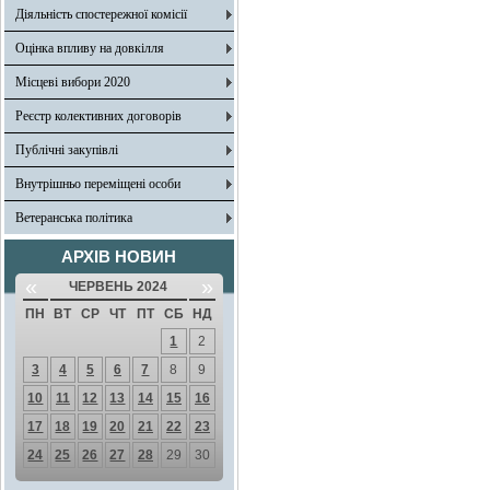
Діяльність спостережної комісії
Оцінка впливу на довкілля
Місцеві вибори 2020
Реєстр колективних договорів
Публічні закупівлі
Внутрішньо переміщені особи
Ветеранська політика
АРХІВ НОВИН
«
»
ЧЕРВЕНЬ 2024
ПН
ВТ
СР
ЧТ
ПТ
СБ
НД
1
2
3
4
5
6
7
8
9
10
11
12
13
14
15
16
17
18
19
20
21
22
23
24
25
26
27
28
29
30