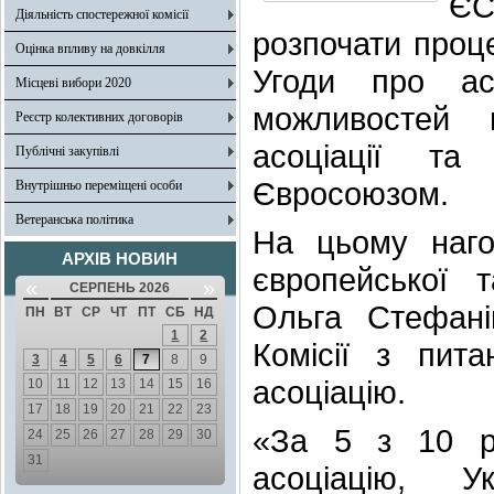
ЄС
Діяльність спостережної комісії
розпочати проце
Оцінка впливу на довкілля
Угоди про ас
Місцеві вибори 2020
можливостей 
Реєстр колективних договорів
асоціації та
Публічні закупівлі
Євросоюзом.
Внутрішньо переміщені особи
Ветеранська політика
На цьому нагол
АРХІВ НОВИН
європейської т
«
»
СЕРПЕНЬ 2026
Ольга Стефані
ПН
ВТ
СР
ЧТ
ПТ
СБ
НД
1
2
Комісії з пит
3
4
5
6
7
8
9
асоціацію.
10
11
12
13
14
15
16
17
18
19
20
21
22
23
«За 5 з 10 ро
24
25
26
27
28
29
30
31
асоціацію, 