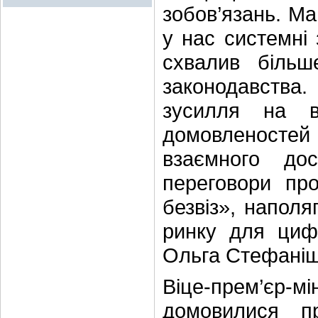
зобов’язань. Ма
у нас системні 
схвалив більш
законодавств
зусилля на в
домовленост
взаємного до
переговори пр
безвіз», наполя
ринку для циф
Ольга Стефаніш
Віце-прем’єр-мі
домовилися п