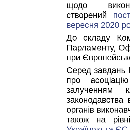
щодо викон
створений
пос
вересня 2020 ро
До складу Ком
Парламенту, Оф
при Європейськ
Серед завдань К
про асоціаці
залученням к
законодавства в
органів виконав
також на рівн
Україною та ЄС
.