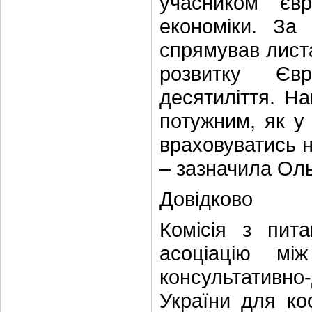
учасником євр
економіки. За 
спрямував листа
розвитку Єв
десятиліття. Н
потужним, як у 
враховуватись н
– зазначила Ол
Довідково
Комісія з пит
асоціацію м
консультативн
України для коо