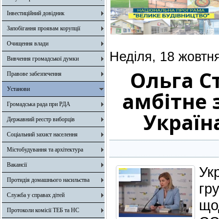
Інвестиційний довідник
Запобігання проявам корупції
Очищення влади
Неділя, 18 жовтн
Вивчення громадської думки
Ольга С
Правове забезпечення
Установи
амбітне 
Громадська рада при РДА
Україна
Державний реєстр виборців
Соціальний захист населення
Містобудування та архітектура
Вакансії
Ук
Протидія домашнього насильства
гр
Служба у справах дітей
що
Протоколи комісії ТЕБ та НС