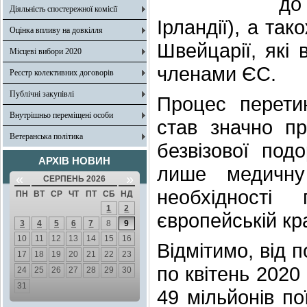
до
Діяльність спостережної комісії
Ірландії), а так
Оцінка впливу на довкілля
Швейцарії, які 
Місцеві вибори 2020
членами ЄС.
Реєстр колективних договорів
Публічні закупівлі
Процес перети
Внутрішньо переміщені особи
став значно п
Ветеранська політика
безвізової под
АРХІВ НОВИН
лише медичну
«
»
СЕРПЕНЬ 2026
необхідності
ПН
ВТ
СР
ЧТ
ПТ
СБ
НД
1
2
європейській кра
3
4
5
6
7
8
9
10
11
12
13
14
15
16
Відмітимо, від п
17
18
19
20
21
22
23
по квітень 2020
24
25
26
27
28
29
30
31
49 мільйонів по