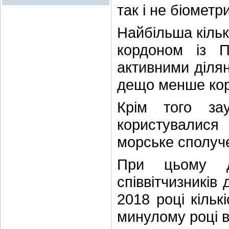
так і не біомет
Найбільша кільк
кордоном із 
активними ділян
дещо менше кор
Крім того за
користувалис
морське сполуч
При цьому д
співвітчизників
2018 році кільк
минулому році в