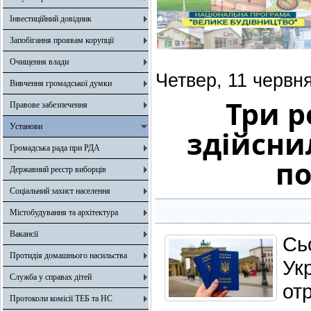
Інвестиційний довідник
Запобігання проявам корупції
Очищення влади
Четвер, 11 червн
Вивчення громадської думки
Три р
Правове забезпечення
Установи
здійсни
Громадська рада при РДА
по
Державний реєстр виборців
Соціальний захист населення
Містобудування та архітектура
Вакансії
Сь
Протидія домашнього насильства
Ук
Служба у справах дітей
от
Протоколи комісії ТЕБ та НС