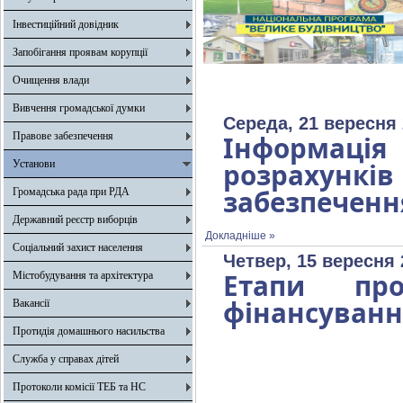
Інвестиційний довідник
Запобігання проявам корупції
Очищення влади
Вивчення громадської думки
Середа, 21 вересня 
Правове забезпечення
Інформаці
розрахунк
Установи
забезпеченн
Громадська рада при РДА
Державний реєстр виборців
Докладніше »
Соціальний захист населення
Четвер, 15 вересня 
Етапи про
Містобудування та архітектура
фінансуванн
Вакансії
Протидія домашнього насильства
Служба у справах дітей
Протоколи комісії ТЕБ та НС