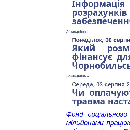
Інформаці
розрахунк
забезпеченн
Докладніше »
Понеділок, 08 серпн
Який розм
фінансує дл
Чорнобильсь
Докладніше »
Середа, 03 серпня 2
Чи оплачуют
травма наста
Фонд соціального
мільйонами працююч