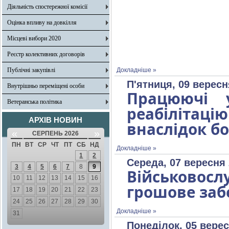
Діяльність спостережної комісії
Оцінка впливу на довкілля
Місцеві вибори 2020
Реєстр колективних договорів
Публічні закупівлі
Докладніше »
П'ятниця, 09 вересн
Внутрішньо переміщені особи
Працюючі 
Ветеранська політика
реабіліта
АРХІВ НОВИН
внаслідок б
«
»
СЕРПЕНЬ 2026
ПН
ВТ
СР
ЧТ
ПТ
СБ
НД
Докладніше »
1
2
Середа, 07 вересня 
3
4
5
6
7
8
9
Військовосл
10
11
12
13
14
15
16
грошове заб
17
18
19
20
21
22
23
24
25
26
27
28
29
30
Докладніше »
31
Понеділок, 05 верес