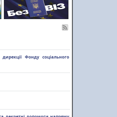
 дирекції Фонду соціального
та декретні допомоги напряму