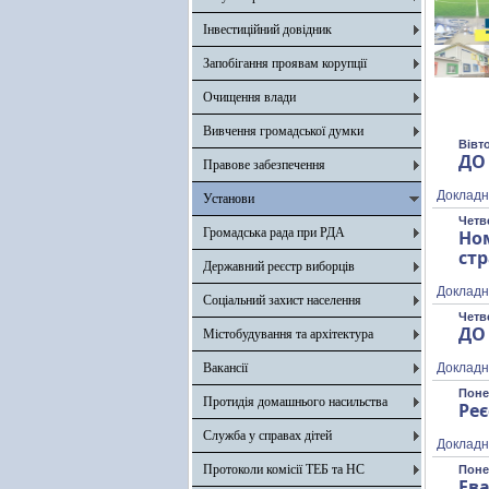
Інвестиційний довідник
Запобігання проявам корупції
Очищення влади
Вивчення громадської думки
Вівто
ДО
Правове забезпечення
Докладн
Установи
Четве
Громадська рада при РДА
Но
ст
Державний реєстр виборців
Докладн
Соціальний захист населення
Четве
ДО
Містобудування та архітектура
Вакансії
Докладн
Поне
Протидія домашнього насильства
Реє
Служба у справах дітей
Докладн
Протоколи комісії ТЕБ та НС
Поне
Ев