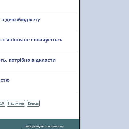
и з держбюджету
 сп'яніння не оплачуються
ть, потрібно відкласти
істю
10
Наступна
Кінець
Інформаційне наповнення: