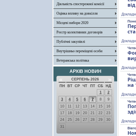
ві
Діяльність спостережної комісії
Оцінка впливу на довкілля
Докладн
Поне
Місцеві вибори 2020
Пе
ст
Реєстр колективних договорів
Докладн
Публічні закупівлі
Четве
Внутрішньо переміщені особи
Фо
вир
Ветеранська політика
Докладн
АРХІВ НОВИН
Четве
«
»
Рі
СЕРПЕНЬ 2026
на
ПН
ВТ
СР
ЧТ
ПТ
СБ
НД
1
2
Докладн
3
4
5
6
7
8
9
Четве
По
10
11
12
13
14
15
16
зді
17
18
19
20
21
22
23
24
25
26
27
28
29
30
Докладн
31
Вівто
Ном