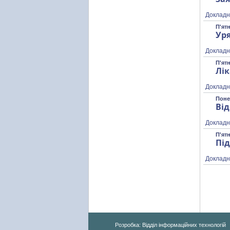
Докладн
П'ятн
Уря
Докладн
П'ятн
Лік
Докладн
Поне
Від
Докладн
П'ятн
Під
Докладн
Розробка: Відділ інформаційних технологій