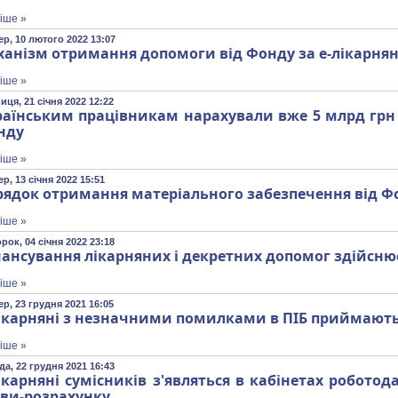
іше »
ер, 10 лютого 2022 13:07
ханізм отримання допомоги від Фонду за е-лікарня
іше »
иця, 21 січня 2022 12:22
раїнським працівникам нарахували вже 5 млрд грн 
нду
іше »
р, 13 січня 2022 15:51
рядок отримання матеріального забезпечення від Ф
іше »
рок, 04 січня 2022 23:18
нансування лікарняних і декретних допомог здійсн
іше »
р, 23 грудня 2021 16:05
лікарняні з незначними помилками в ПІБ приймают
іше »
да, 22 грудня 2021 16:43
ікарняні сумісників з'являться в кабінетах робото
яви-розрахунку