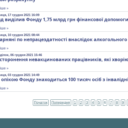
іше »
иця, 17 грудня 2021 16:09
д виділив Фонду 1,75 млрд грн фінансової допомог
іше »
иця, 10 грудня 2021 08:44
арняні по непрацездатності внаслідок алкогольного
іше »
ділок, 06 грудня 2021 15:46
сторонення невакцинованих працівників, які хворію
іше »
иця, 03 грудня 2021 14:49
 опікою Фонду знаходиться 100 тисяч осіб з інвалідн
іше »
Початок
Попередня
1
2
3
4
5
6
7
8
9