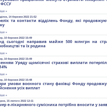
д ФССУ
іше »
ділок, 14 березня 2022 21:52
релік та контакти відділень Фонду, які продовжу
ану
іше »
р, 10 березня 2022 15:49
нд сьогодні направив майже 500 млнгрн на стр
обництві та їх родина
іше »
р, 10 березня 2022 15:49
шенням Уряду щомісячні страхові виплати потерпі
 14%
іше »
р, 10 березня 2022 15:48
при умови воєнного стану фахівці Фонду продовжу
йснення усіх виплат
іше »
рок, 15 лютого 2022 12:11
ер е-лікарняного сумісника потрібно вносити у зая