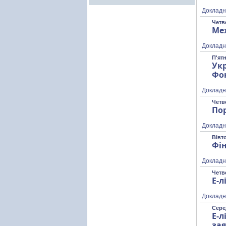
Докладн
Четв
Ме
Докладн
П'ятн
Ук
Фо
Докладн
Четве
По
Докладн
Вівто
Фі
Докладн
Четве
Е-
Докладн
Сере
Е-л
за