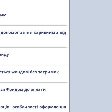
ним
допомог за е-лікарняними від
онду
юється Фондом без затримок
ься Фондом до оплати
давців: особливості оформлення