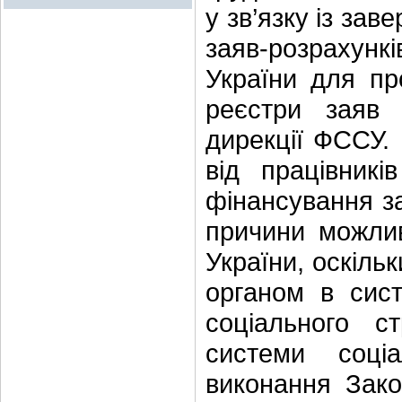
у зв’язку із за
заяв-розрахун
України для пр
реєстри заяв 
дирекції ФССУ.
від працівникі
фінансування за
причини можли
України, оскіль
органом в сист
соціального ст
системи соці
виконання Зако