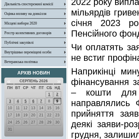
2022 року випла
Діяльність спостережної комісії
мільярдів гриве
Оцінка впливу на довкілля
січня 2023 р
Місцеві вибори 2020
Пенсійного фонд
Реєстр колективних договорів
Публічні закупівлі
Чи оплатять за
Внутрішньо переміщені особи
не встиг профін
Ветеранська політика
Наприкінці мин
АРХІВ НОВИН
фінансування з
«
»
СЕРПЕНЬ 2026
ПН
ВТ
СР
ЧТ
ПТ
СБ
НД
– кошти для 
1
2
направлялись 
3
4
5
6
7
8
9
10
11
12
13
14
15
16
прийняття заяв
17
18
19
20
21
22
23
деякі заяви-ро
24
25
26
27
28
29
30
31
грудня, залиши