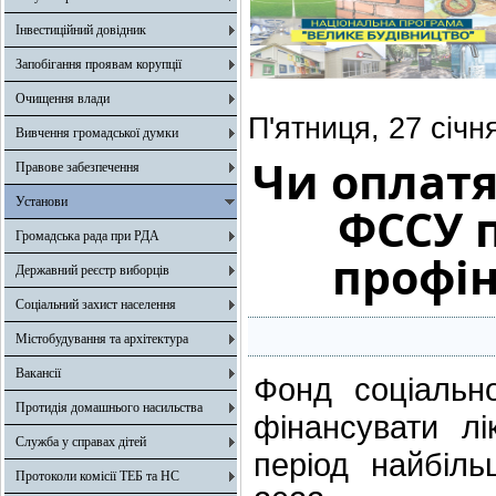
Інвестиційний довідник
Запобігання проявам корупції
Очищення влади
П'ятниця, 27 січн
Вивчення громадської думки
Чи оплатя
Правове забезпечення
Установи
ФССУ п
Громадська рада при РДА
профін
Державний реєстр виборців
Соціальний захист населення
Містобудування та архітектура
Вакансії
Фонд соціальн
Протидія домашнього насильства
фінансувати лі
Служба у справах дітей
період найбіл
Протоколи комісії ТЕБ та НС