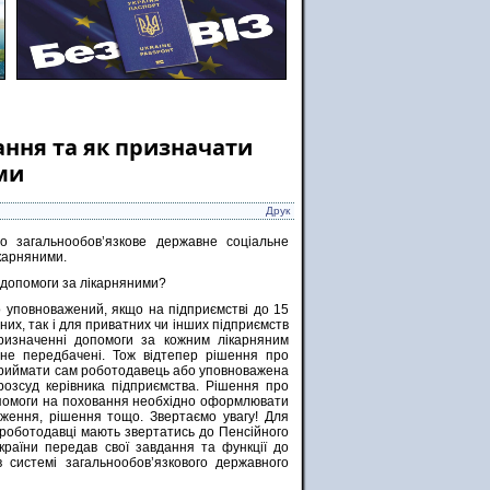
ання та як призначати
ми
Друк
о загальнообов’язкове державне соціальне
ікарняними.
и допомоги за лікарняними?
бо уповноважений, якщо на підприємстві до 15
вних, так і для приватних чи інших підприємств
ризначенні допомоги за кожним лікарняним
й не передбачені. Тож відтепер рішення про
 приймати сам роботодавець або уповноважена
зсуд керівника підприємства. Рішення про
допомоги на поховання необхідно оформлювати
ження, рішення тощо. Звертаємо увагу! Для
і роботодавці мають звертатись до Пенсійного
країни передав свої завдання та функції до
системі загальнообов’язкового державного