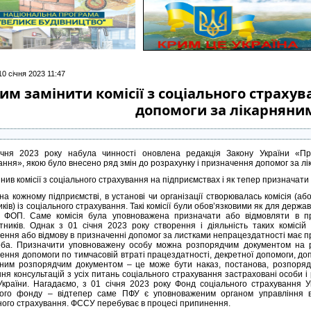
10 січня 2023 11:47
им замінити комісії з соціального страхув
допомоги за лікарняни
ічня 2023 року набула чинності оновлена редакція Закону України «Пр
ання», якою було внесено ряд змін до розрахунку і призначення допомог за л
інив комісії з соціального страхування на підприємствах і як тепер призначат
на кожному підприємстві, в установі чи організації створювалась комісія (а
ків) із соціального страхування. Такі комісії були обов’язковими як для держа
ь ФОП. Саме комісія була уповноважена призначати або відмовляти в п
ітників. Однак з 01 січня 2023 року створення і діяльність таких комісі
ення або відмову в призначенні допомог за листками непрацездатності має
ба. Призначити уповноважену особу можна розпорядчим документом на ро
ення допомоги по тимчасовій втраті працездатності, декретної допомоги, 
дним розпорядчим документом – це може бути наказ, постанова, розпоряд
ня консультацій з усіх питань соціального страхування застраховані особи 
країни. Нагадаємо, з 01 січня 2023 року Фонд соціального страхування У
ого фонду – відтепер саме ПФУ є уповноваженим органом управління в 
ного страхування. ФССУ перебуває в процесі припинення.