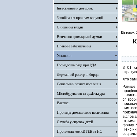
Інвестиційний довідник
Запобігання проявам корупції
Очищення влади
Вівторок, 
Вивчення громадської думки
К
Правове забезпечення
Установи
Громадська рада при РДА
З 01 с
страхув
Державний реєстр виборців
Хто зам
Соціальний захист населення
Раніше 
працівни
Містобудування та архітектура
і навіт
співроб
Вакансії
признач
ним осо
признач
Протидія домашнього насильства
відпові
отриман
Служба у справах дітей
фонду У
Пенсійн
Протоколи комісії ТЕБ та НС
соціаль