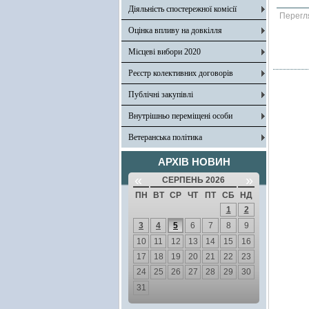
Діяльність спостережної комісії
Перегл
Оцінка впливу на довкілля
Місцеві вибори 2020
Реєстр колективних договорів
Публічні закупівлі
Внутрішньо переміщені особи
Ветеранська політика
АРХІВ НОВИН
«
»
СЕРПЕНЬ 2026
ПН
ВТ
СР
ЧТ
ПТ
СБ
НД
1
2
3
4
5
6
7
8
9
10
11
12
13
14
15
16
17
18
19
20
21
22
23
24
25
26
27
28
29
30
31