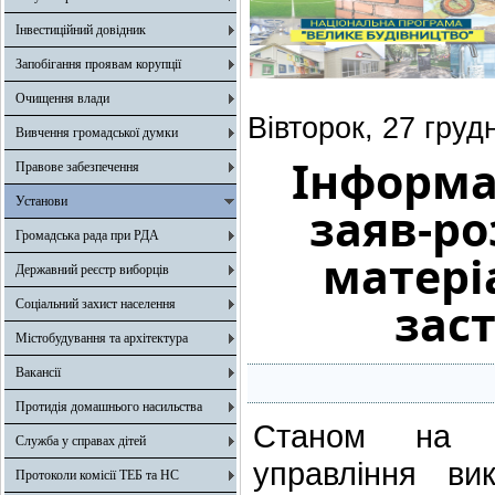
Інвестиційний довідник
Запобігання проявам корупції
Очищення влади
Вівторок, 27 груд
Вивчення громадської думки
Інформа
Правове забезпечення
Установи
заяв-ро
Громадська рада при РДА
матері
Державний реєстр виборців
зас
Соціальний захист населення
Містобудування та архітектура
Вакансії
Протидія домашнього насильства
Станом на 27
Служба у справах дітей
управління ви
Протоколи комісії ТЕБ та НС