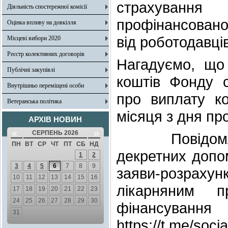
страхування
Діяльність спостережної комісії
профінансовано
Оцінка впливу на довкілля
від роботодавці
Місцеві вибори 2020
Реєстр колективних договорів
Нагадуємо, що
Публічні закупівлі
коштів Фонду 
Внутрішньо переміщені особи
про виплату к
Ветеранська політика
місяця з дня пр
АРХІВ НОВИН
«
»
СЕРПЕНЬ 2026
Повідомляємо
ПН
ВТ
СР
ЧТ
ПТ
СБ
НД
декретних допо
1
2
3
4
5
6
7
8
9
заяви-розрахун
10
11
12
13
14
15
16
лікарняним п
17
18
19
20
21
22
23
24
25
26
27
28
29
30
фінансуван
31
https://t.me/so