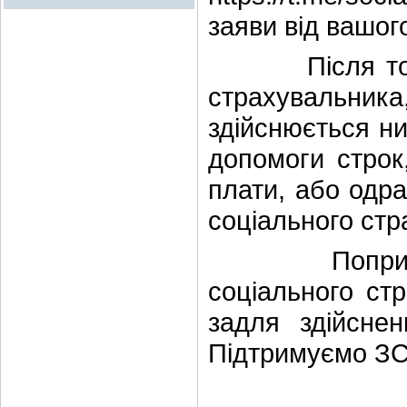
заяви від вашог
Після того, 
страхувальни
здійснюється н
допомоги строк
плати, або одра
соціального стр
Попри умови
соціального ст
задля здійснен
Підтримуємо ЗСУ