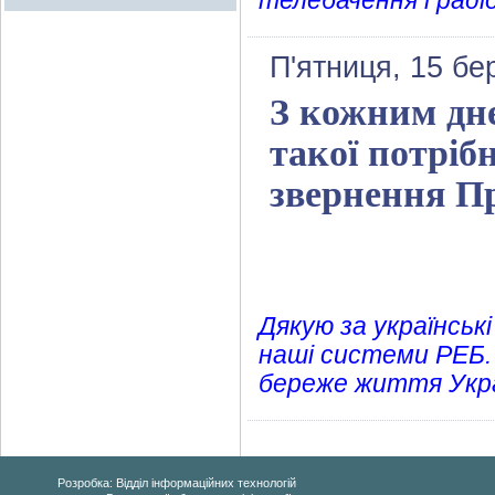
телебачення і раді
П'ятниця, 15 бе
З кожним дн
такої потрібн
звернення П
Дякую за українські
наші системи РЕБ. 
береже життя Украї
Розробка: Відділ інформаційних технологій