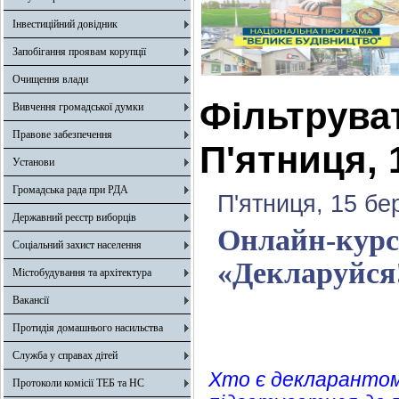
Інвестиційний довідник
Запобігання проявам корупції
Очищення влади
Фільтрува
Вивчення громадської думки
Правове забезпечення
П'ятниця, 
Установи
Громадська рада при РДА
П'ятниця, 15 бе
Державний реєстр виборців
Онлайн-курс
Соціальний захист населення
«Декларуйся
Містобудування та архітектура
Вакансії
Протидія домашнього насильства
Служба у справах дітей
Хто є декларантом,
Протоколи комісії ТЕБ та НС