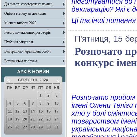
підготуватися до 
Діяльність спостережної комісії
декларацію? Які є
Оцінка впливу на довкілля
Ці та інші питання
Місцеві вибори 2020
Реєстр колективних договорів
П'ятниця, 15 бе
Публічні закупівлі
Розпочато пр
Внутрішньо переміщені особи
конкурс імен
Ветеранська політика
АРХІВ НОВИН
«
»
БЕРЕЗЕНЬ 2024
ПН
ВТ
СР
ЧТ
ПТ
СБ
НД
1
2
3
Розпочато прийом 
4
5
6
7
8
9
10
імені Олени Теліги
11
12
13
14
15
16
17
хто у болі сміятис
18
19
20
21
22
23
24
товариством імені
25
26
27
28
29
30
31
українських націон