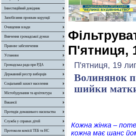
Інвестиційний довідник
Запобігання проявам корупції
Очищення влади
Фільтрува
Вивчення громадської думки
П'ятниця, 
Правове забезпечення
Установи
П'ятниця, 19 ли
Громадська рада при РДА
Державний реєстр виборців
Волинянок п
Соціальний захист населення
шийки матк
Містобудування та архітектура
Вакансії
Протидія домашнього насильства
Служба у справах дітей
Кожна жінка – поте
Протоколи комісії ТЕБ та НС
кожна має шанс йом