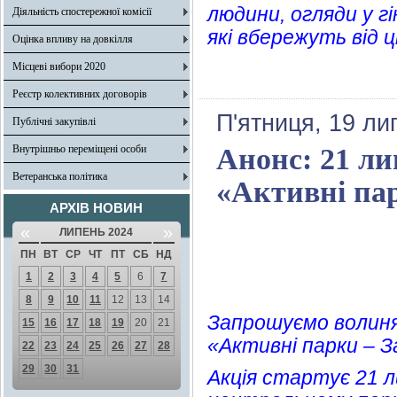
людини, огляди у г
Діяльність спостережної комісії
які вбережуть від ц
Оцінка впливу на довкілля
Місцеві вибори 2020
Реєстр колективних договорів
П'ятниця, 19 ли
Публічні закупівлі
Внутрішньо переміщені особи
Анонс: 21 ли
Ветеранська політика
«Активні па
АРХІВ НОВИН
«
»
ЛИПЕНЬ 2024
ПН
ВТ
СР
ЧТ
ПТ
СБ
НД
1
2
3
4
5
6
7
8
9
10
11
12
13
14
Запрошуємо волиня
15
16
17
18
19
20
21
«Активні парки – З
22
23
24
25
26
27
28
29
30
31
Акція стартує 21 ли