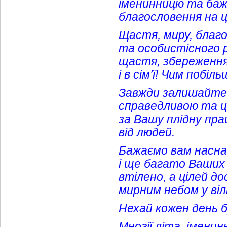
іменинницю та баж
благословення на ц
Щастя, миру, благо
та особистісного р
щастя, збереження 
і в сім’ї! Чим побі
Завжди залишайтес
справедливою та ц
за Вашу плідну пра
від людей.
Бажаємо вам наснаг
і ще багато Ваших 
втілено, а цілей д
мирним небом у віль
Нехай кожен день 
Многії літа, іменин