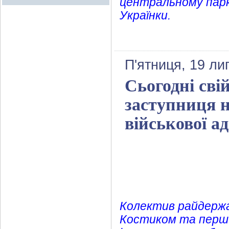
центральному парку
Українки.
П'ятниця, 19 ли
Сьогодні сві
заступниця 
військової а
Колектив райдержад
Костиком та перш