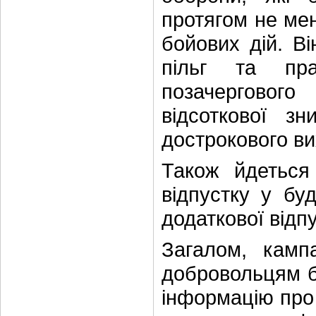
протягом не мен
бойових дій. В
пільг та пр
позачерговог
відсоткової з
дострокового ви
Також йдеться
відпустку у бу
додаткової відп
Загалом, камп
добровольцям б
інформацію про 