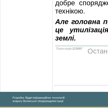
добре спорядже
технікою.
Але головна п
це утилізаці
землі.
Переглядів
215097
Остан
Розробка: Відділ інформаційних технологій
апарату Волинської облдержадміністрації