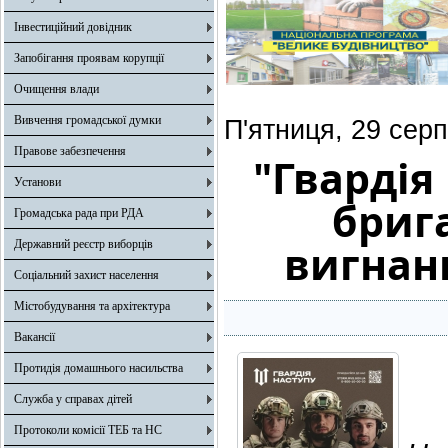
Інвестиційний довідник
Запобігання проявам корупції
Очищення влади
Вивчення громадської думки
П'ятниця, 29 сер
Правове забезпечення
"Гвардія
Установи
бриг
Громадська рада при РДА
вигнанн
Державний реєстр виборців
Соціальний захист населення
Містобудування та архітектура
Вакансії
Протидія домашнього насильства
Служба у справах дітей
Протоколи комісії ТЕБ та НС