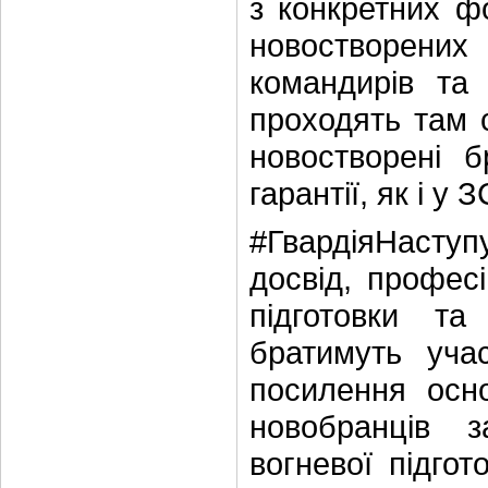
з конкретних ф
новостворених
командирів та 
проходять там с
новостворені б
гарантії, як і у З
#ГвардіяНаступ
досвід, професі
підготовки та
братимуть уча
посилення осно
новобранців з
вогневої підгот