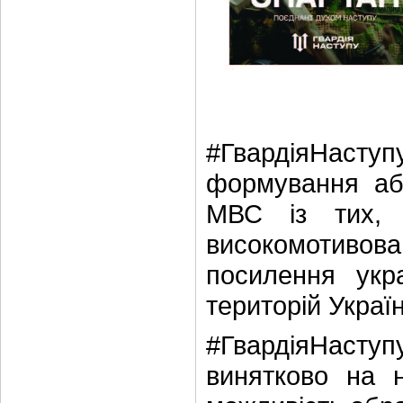
#ГвардіяНасту
формування абс
МВС із тих, 
високомотиво
посилення укра
територій Україн
#ГвардіяНаступу
винятково на 