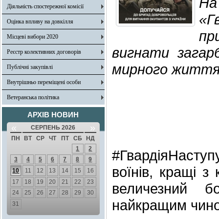
На
Діяльність спостережної комісії
«Г
Оцінка впливу на довкілля
пр
Місцеві вибори 2020
вигнати загарб
Реєстр колективних договорів
мирного життя 
Публічні закупівлі
Внутрішньо переміщені особи
Ветеранська політика
АРХІВ НОВИН
«
»
СЕРПЕНЬ 2026
ПН
ВТ
СР
ЧТ
ПТ
СБ
НД
1
2
#ГвардіяНасту
3
4
5
6
7
8
9
воїнів, кращі з
10
11
12
13
14
15
16
17
18
19
20
21
22
23
величезний б
24
25
26
27
28
29
30
найкращим чином
31