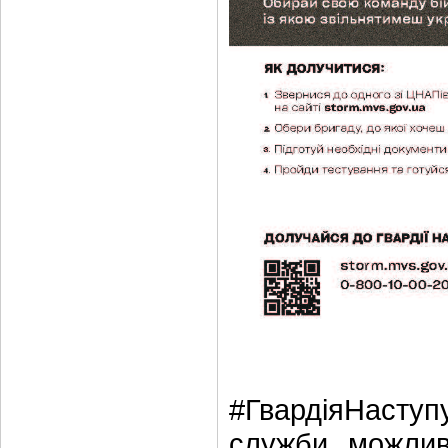
#ГвардіяНаступ
служби, можливі