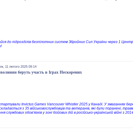
йся до підрозділів безпілотних систем Збройних Сил України через 1 Цент
и!
ок, 11 лютого 2025 09:14
 волинян беруть участь в Іграх Нескорених
тартували Invictus Games Vancouver Whistler 2025 у Канаді. У змаганнях бере
складається з 35 військовослужбовців та ветеранів, які були поранені, травм
ня службових обов’язків у зоні бойових дій в російсько-українській війні з 2014