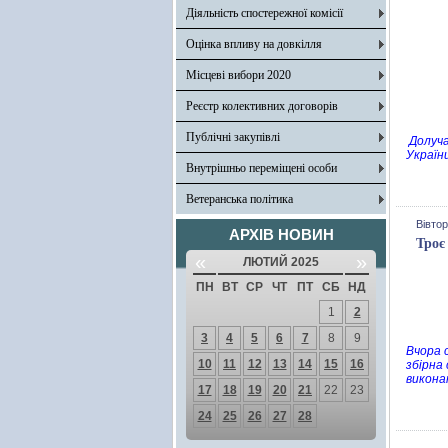
Діяльність спостережної комісії
Оцінка впливу на довкілля
Місцеві вибори 2020
Реєстр колективних договорів
Публічні закупівлі
Долуча
Україн
Внутрішньо переміщені особи
Ветеранська політика
Вівтор
АРХІВ НОВИН
Троє
«
»
ЛЮТИЙ 2025
ПН
ВТ
СР
ЧТ
ПТ
СБ
НД
1
2
3
4
5
6
7
8
9
Вчора с
10
11
12
13
14
15
16
збірна 
виконан
17
18
19
20
21
22
23
24
25
26
27
28