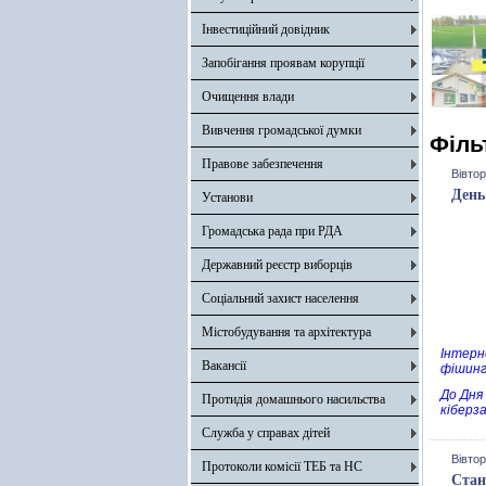
Інвестиційний довідник
Запобігання проявам корупції
Очищення влади
Вивчення громадської думки
Філь
Правове забезпечення
Вівтор
День
Установи
Громадська рада при РДА
Державний реєстр виборців
Соціальний захист населення
Містобудування та архітектура
Інтерн
Вакансії
фішинг
До Дня
Протидія домашнього насильства
кіберз
Служба у справах дітей
Вівтор
Протоколи комісії ТЕБ та НС
Стан