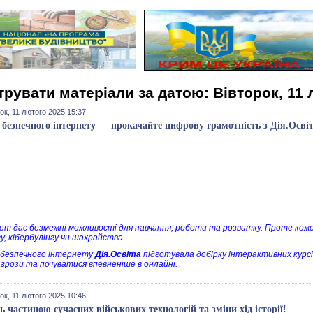
трувати матеріали за датою: Вівторок, 11 
ок, 11 лютого 2025 15:37
 безпечного інтернету — прокачайте цифрову грамотність з Дія.Осві
ет дає безмежні можливості для навчання, роботи та розвитку. Проте коже
у, кібербулінгу чи шахрайства.
 безпечного інтернету
Дія.Освіта
підготувала добірку інтерактивних курсі
агрози та почуватися впевненіше в онлайні.
ок, 11 лютого 2025 10:46
ь частиною сучасних військових технологій та зміни хід історії!