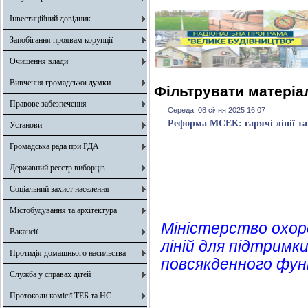
Інвестиційний довідник
Запобігання проявам корупції
Очищення влади
Вивчення громадської думки
Фільтрувати матеріал
Правове забезпечення
Середа, 08 січня 2025 16:07
Реформа МСЕК: гарячі лінії та
Установи
Громадська рада при РДА
Державний реєстр виборців
Соціальний захист населення
Містобудування та архітектура
Міністерство охоро
Вакансії
ліній для підтрим
Протидія домашнього насильства
повсякденного фун
Служба у справах дітей
Протоколи комісії ТЕБ та НС