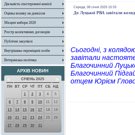
Діяльність спостережної комісії
Середа, 08 січня 2025 10:33
До Луцької РВА завітали коля
Оцінка впливу на довкілля
Місцеві вибори 2020
Реєстр колективних договорів
Публічні закупівлі
Сьогодні, з колядо
Внутрішньо переміщені особи
завітали настояте
Ветеранська політика
Благочинний Луцьк
АРХІВ НОВИН
Благочинний Підгай
«
»
СІЧЕНЬ 2025
отцем Юрієм Глов
ПН
ВТ
СР
ЧТ
ПТ
СБ
НД
1
2
3
4
5
6
7
8
9
10
11
12
13
14
15
16
17
18
19
20
21
22
23
24
25
26
27
28
29
30
31