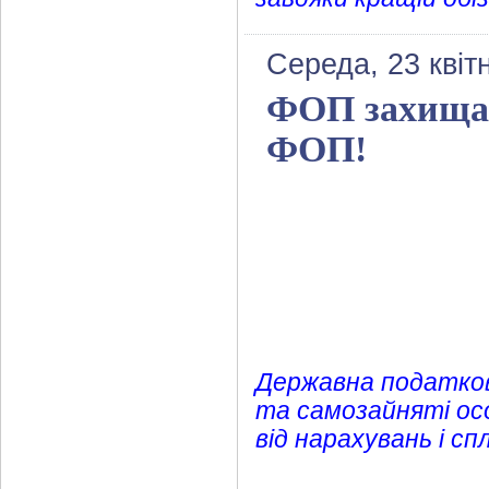
Середа, 23 квіт
ФОП захищаю
ФОП!
Державна податков
та самозайняті ос
від нарахувань і с