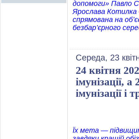
допомоги» Павло С
Ярослава Котилка 
спрямована на об’
безбар’єрного сере
Середа, 23 квіт
24 квітня 20
імунізації, 
імунізації і 
Їх мета — підвищи
завдяки кращій обіз