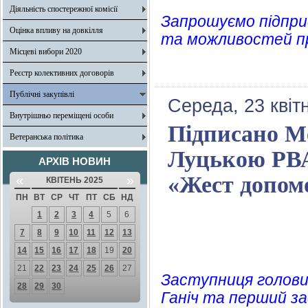
Діяльність спостережної комісії
Запрошуємо підприє
Оцінка впливу на довкілля
та можливостей при 
Місцеві вибори 2020
Реєстр колективних договорів
Публічні закупівлі
Середа, 23 квіт
Внутрішньо переміщені особи
Підписано М
Ветеранська політика
Луцькою РВА
АРХІВ НОВИН
«Жест допом
«
»
КВІТЕНЬ 2025
ПН
ВТ
СР
ЧТ
ПТ
СБ
НД
1
2
3
4
5
6
7
8
9
10
11
12
13
14
15
16
17
18
19
20
21
22
23
24
25
26
27
Заступниця голови 
28
29
30
Ганіч та перший за