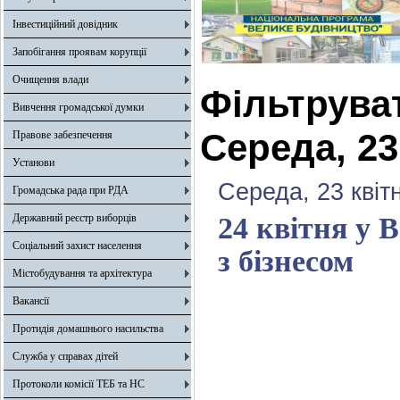
Інвестиційний довідник
Запобігання проявам корупції
Очищення влади
Фільтрува
Вивчення громадської думки
Середа, 23
Правове забезпечення
Установи
Середа, 23 квіт
Громадська рада при РДА
Державний реєстр виборців
24 квітня у 
Соціальний захист населення
з бізнесом
Містобудування та архітектура
Вакансії
Протидія домашнього насильства
Служба у справах дітей
Протоколи комісії ТЕБ та НС