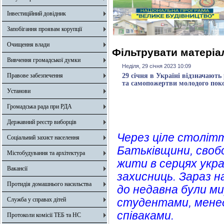
Інвестиційний довідник
Запобігання проявам корупції
Очищення влади
Фільтрувати матеріал
Вивчення громадської думки
Неділя, 29 січня 2023 10:09
Правове забезпечення
29 січня в Україні відзначают
та самопожертви молодого поко
Установи
Громадська рада при РДА
Державний реєстр виборців
Через ціле століт
Соціальний захист населення
Батьківщини, своб
Містобудування та архітектура
жити в серцях укра
Вакансії
захисниць. Зараз на
Протидія домашнього насильства
до недавна були м
Служба у справах дітей
студентами, менед
співаками.
Протоколи комісії ТЕБ та НС