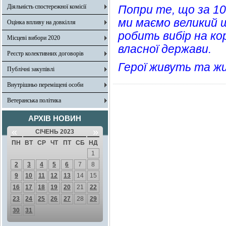
Діяльність спостережної комісії
Попри те, що за 105
ми маємо великий 
Оцінка впливу на довкілля
робить вибір на к
Місцеві вибори 2020
власної держави.
Реєстр колективних договорів
Герої живуть та ж
Публічні закупівлі
Внутрішньо переміщені особи
Ветеранська політика
АРХІВ НОВИН
«
»
СІЧЕНЬ 2023
ПН
ВТ
СР
ЧТ
ПТ
СБ
НД
1
2
3
4
5
6
7
8
9
10
11
12
13
14
15
16
17
18
19
20
21
22
23
24
25
26
27
28
29
30
31