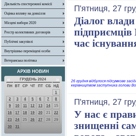
Діяльність спостережної комісії
П'ятниця, 27 гр
Оцінка впливу на довкілля
Діалог влади 
Місцеві вибори 2020
підприємців 
Реєстр колективних договорів
час існуван
Публічні закупівлі
Внутрішньо переміщені особи
Ветеранська політика
АРХІВ НОВИН
«
»
ГРУДЕНЬ 2024
26 грудня відбулося підсумкове засі
керівництвом заступника голови Во
ПН
ВТ
СР
ЧТ
ПТ
СБ
НД
1
2
3
4
5
6
7
8
П'ятниця, 27 гр
9
10
11
12
13
14
15
У нас є прав
16
17
18
19
20
21
22
23
24
25
26
27
28
29
знищенні сам
30
31