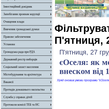
Інвестиційний довідник
Запобігання проявам корупції
Очищення влади
Фільтрува
Вивчення громадської думки
П'ятниця, 
Правове забезпечення
Установи
П'ятниця, 27 гр
Громадська рада при РДА
Державний реєстр виборців
єОселя: як м
Соціальний захист населення
внеском від
Містобудування та архітектура
Уряд оновив умови програми "єОселя
Вакансії
Протидія домашнього насильства
Служба у справах дітей
Протоколи комісії ТЕБ та НС