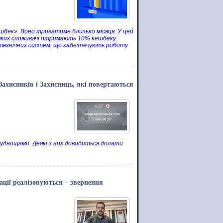
бек». Воно триватиме близько місяця. У цей
яких споживачі отримають 10% кешбеку.
технічних систем, що забезпечують роботу
ахисників і Захисниць, які повертаються
днощами. Деякі з них доводиться долати
ації реалізовуються – звернення