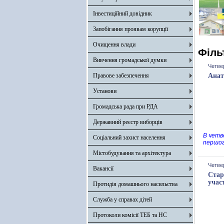
Інвестиційний довідник
Запобігання проявам корупції
Очищення влади
Філь
Вивчення громадської думки
Четве
Правове забезпечення
Анат
Установи
Громадська рада при РДА
Державний реєстр виборців
В четв
Соціальний захист населення
першог
Містобудування та архітектура
Четве
Вакансії
Стар
учас
Протидія домашнього насильства
Служба у справах дітей
Протоколи комісії ТЕБ та НС