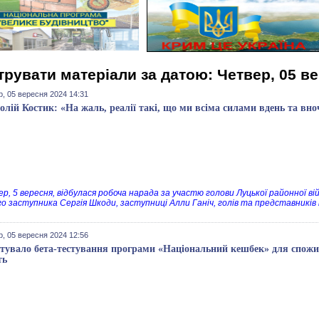
трувати матеріали за датою: Четвер, 05 в
р, 05 вересня 2024 14:31
олій Костик: «На жаль, реалії такі, що ми всіма силами вдень та вн
ер, 5 вересня, відбулася робоча нарада за участю голови Луцької районної ві
о заступника Сергія Шкоди, заступниці Алли Ганіч, голів та представників
р, 05 вересня 2024 12:56
тувало бета-тестування програми «Національний кешбек» для спожив
ть