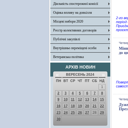
Діяльність спостережної комісії
Оцінка впливу на довкілля
2-го в
Місцеві вибори 2020
період
Приєдн
проєкт
Реєстр колективних договорів
Публічні закупівлі
Четве
Внутрішньо переміщені особи
Мінв
до ц
Ветеранська політика
АРХІВ НОВИН
«
»
ВЕРЕСЕНЬ 2024
ПН
ВТ
СР
ЧТ
ПТ
СБ
НД
Поверт
самост
1
2
3
4
5
6
7
8
9
10
11
12
13
14
15
Четве
Дуже
16
17
18
19
20
21
22
През
23
24
25
26
27
28
29
30