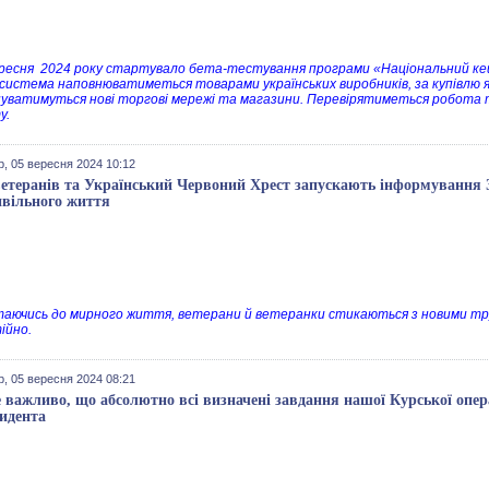
ересня 2024 року стартувало бета-тестування програми «Національний кеш
 система наповнюватиметься товарами українських виробників, за купівлю 
уватимуться нові торгові мережі та магазини. Перевірятиметься робота 
у.
р, 05 вересня 2024 10:12
етеранів та Український Червоний Хрест запускають інформування З
ивільного життя
аючись до мирного життя, ветерани й ветеранки стикаються з новими тру
ійно.
р, 05 вересня 2024 08:21
 важливо, що абсолютно всі визначені завдання нашої Курської опер
идента