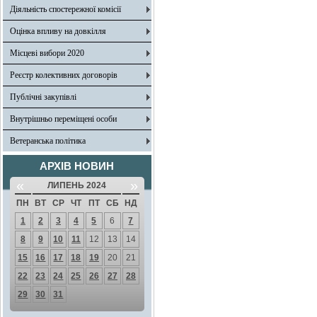
Діяльність спостережної комісії
Оцінка впливу на довкілля
Місцеві вибори 2020
Реєстр колективних договорів
Публічні закупівлі
Внутрішньо переміщені особи
Ветеранська політика
АРХІВ НОВИН
«
»
ЛИПЕНЬ 2024
ПН
ВТ
СР
ЧТ
ПТ
СБ
НД
1
2
3
4
5
6
7
8
9
10
11
12
13
14
15
16
17
18
19
20
21
22
23
24
25
26
27
28
29
30
31