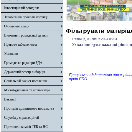
Інвестиційний довідник
Запобігання проявам корупції
Очищення влади
Фільтрувати матеріал
Вивчення громадської думки
П'ятниця, 05 липня 2024 08:04
Правове забезпечення
Ухвалили дуже важливі рішення
Установи
Громадська рада при РДА
Державний реєстр виборців
Працюємо над деталями нових рішень
щодо ППО.
Соціальний захист населення
Містобудування та архітектура
Вакансії
Протидія домашнього насильства
Служба у справах дітей
Протоколи комісії ТЕБ та НС