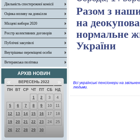
Діяльність спостережної комісії
Разом з наш
Оцінка впливу на довкілля
на деокупова
Місцеві вибори 2020
нормальне ж
Реєстр колективних договорів
України
Публічні закупівлі
Внутрішньо переміщені особи
Ветеранська політика
АРХІВ НОВИН
«
»
ВЕРЕСЕНЬ 2022
Всі українські пенсіонери на звільн
людьми.
ПН
ВТ
СР
ЧТ
ПТ
СБ
НД
1
2
3
4
5
6
7
8
9
10
11
12
13
14
15
16
17
18
19
20
21
22
23
24
25
26
27
28
29
30