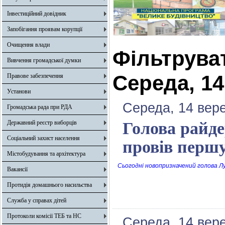
Інвестиційний довідник
Запобігання проявам корупції
Очищення влади
Фільтрува
Вивчення громадської думки
Середа, 14
Правове забезпечення
Установи
Середа, 14 вер
Громадська рада при РДА
Державний реєстр виборців
Голова райде
Соціальний захист населення
провів першу
Містобудування та архітектура
Сьогодні новопризначений голова Лу
Вакансії
Протидія домашнього насильства
Служба у справах дітей
Протоколи комісії ТЕБ та НС
Середа, 14 вер