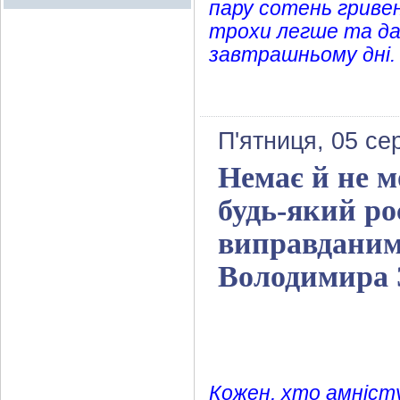
пару сотень гриве
трохи легше та да
завтрашньому дні.
П'ятниця, 05 се
Немає й не м
будь-який ро
виправданим
Володимира 
Кожен, хто амніст