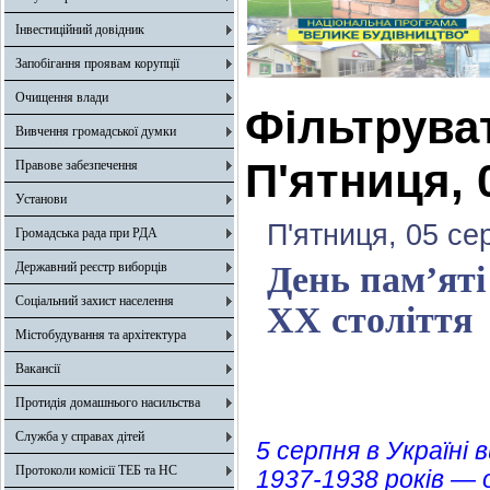
Інвестиційний довідник
Запобігання проявам корупції
Очищення влади
Фільтрува
Вивчення громадської думки
П'ятниця, 
Правове забезпечення
Установи
П'ятниця, 05 се
Громадська рада при РДА
Державний реєстр виборців
День пам’яті
Соціальний захист населення
ХХ століття
Містобудування та архітектура
Вакансії
Протидія домашнього насильства
Служба у справах дітей
5 серпня в Україн
Протоколи комісії ТЕБ та НС
1937-1938 років — 