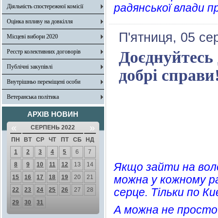
радянської влади 
Діяльність спостережної комісії
Оцінка впливу на довкілля
П'ятниця, 05 се
Місцеві вибори 2020
Реєстр колективних договорів
Доєднуйтесь 
Публічні закупівлі
добрі справи
Внутрішньо переміщені особи
Ветеранська політика
АРХІВ НОВИН
«
»
СЕРПЕНЬ 2022
ПН
ВТ
СР
ЧТ
ПТ
СБ
НД
1
2
3
4
5
6
7
Якщо зайти на во
8
9
10
11
12
13
14
можна у кожному ра
15
16
17
18
19
20
21
серце. Тільки по К
22
23
24
25
26
27
28
29
30
31
А можна не просто