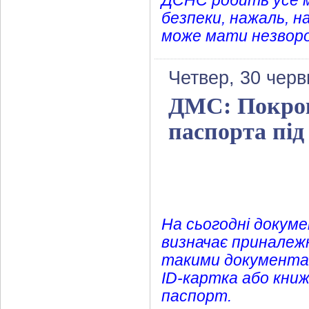
ДСНС робить усе м
безпеки, нажаль, н
може мати незворо
Четвер, 30 черв
ДМС: Покроко
паспорта під
На сьогодні докум
визначає приналежн
такими документам
ID-картка або книж
паспорт.