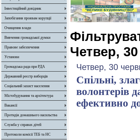
Інвестиційний довідник
Запобігання проявам корупції
Очищення влади
Фільтрува
Вивчення громадської думки
Четвер, 30
Правове забезпечення
Установи
Четвер, 30 черв
Громадська рада при РДА
Державний реєстр виборців
Спільні, злаг
Соціальний захист населення
волонтерів 
Містобудування та архітектура
ефективно д
Вакансії
Протидія домашнього насильства
Служба у справах дітей
Протоколи комісії ТЕБ та НС