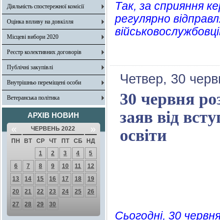
Так, за сприяння ке
Діяльність спостережної комісії
регулярно відправл
Оцінка впливу на довкілля
військовослужбовці
Місцеві вибори 2020
Реєстр колективних договорів
Публічні закупівлі
Четвер, 30 черв
Внутрішньо переміщені особи
30 червня р
Ветеранська політика
заяв від всту
АРХІВ НОВИН
«
»
ЧЕРВЕНЬ 2022
освіти
ПН
ВТ
СР
ЧТ
ПТ
СБ
НД
1
2
3
4
5
6
7
8
9
10
11
12
13
14
15
16
17
18
19
20
21
22
23
24
25
26
27
28
29
30
Сьогодні, 30 червн