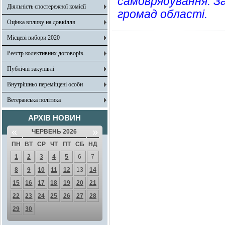
самоврядування. З
Діяльність спостережної комісії
громад області.
Оцінка впливу на довкілля
Місцеві вибори 2020
Реєстр колективних договорів
Публічні закупівлі
Внутрішньо переміщені особи
Ветеранська політика
АРХІВ НОВИН
«
»
ЧЕРВЕНЬ 2026
ПН
ВТ
СР
ЧТ
ПТ
СБ
НД
1
2
3
4
5
6
7
8
9
10
11
12
13
14
15
16
17
18
19
20
21
22
23
24
25
26
27
28
29
30