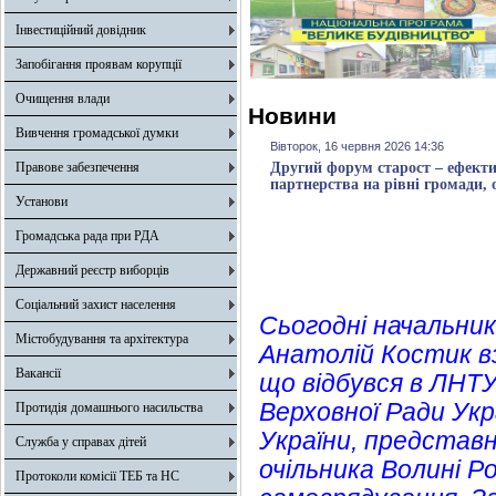
Інвестиційний довідник
Запобігання проявам корупції
Очищення влади
Новини
Вивчення громадської думки
Вівторок, 16 червня 2026 14:36
Правове забезпечення
Другий форум старост – ефекти
партнерства на рівні громади, 
Установи
Громадська рада при РДА
Державний реєстр виборців
Соціальний захист населення
Сьогодні начальник 
Містобудування та архітектура
Анатолій Костик в
Вакансії
що відбувся в ЛНТ
Верховної Ради Укр
Протидія домашнього насильства
України, представн
Служба у справах дітей
очільника Волині Р
Протоколи комісії ТЕБ та НС