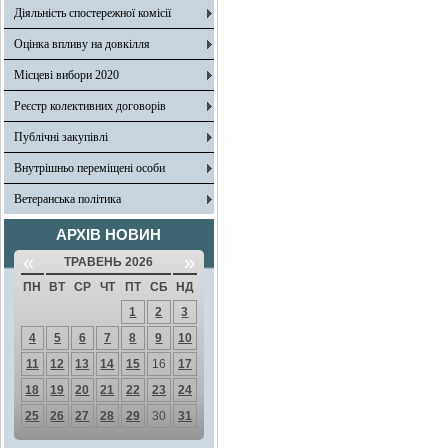
Діяльність спостережної комісії
Оцінка впливу на довкілля
Місцеві вибори 2020
Реєстр колективних договорів
Публічні закупівлі
Внутрішньо переміщені особи
Ветеранська політика
АРХІВ НОВИН
«
»
ТРАВЕНЬ 2026
ПН
ВТ
СР
ЧТ
ПТ
СБ
НД
1
2
3
4
5
6
7
8
9
10
11
12
13
14
15
16
17
18
19
20
21
22
23
24
25
26
27
28
29
30
31