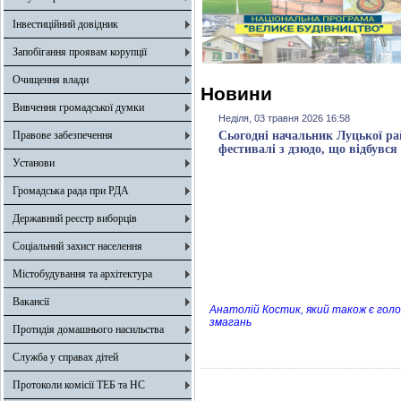
Інвестиційний довідник
Запобігання проявам корупції
Очищення влади
Новини
Вивчення громадської думки
Неділя, 03 травня 2026 16:58
Правове забезпечення
Сьогодні начальник Луцької рай
фестивалі з дзюдо, що відбувся
Установи
Громадська рада при РДА
Державний реєстр виборців
Соціальний захист населення
Містобудування та архітектура
Вакансії
Анатолій Костик, який також є голо
змагань
Протидія домашнього насильства
Служба у справах дітей
Протоколи комісії ТЕБ та НС