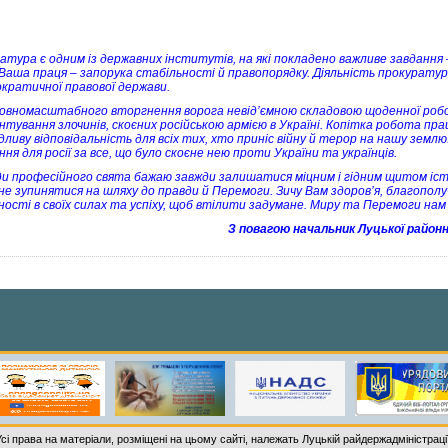
атура є одним із державних інститутів, на які покладено важливе завдання
 Ваша праця – запорука стабільності й правопорядку. Діяльність прокуратури
ократичної правової держави.
повномасштабного вторгнення ворога невід’ємною складовою щоденної робо
нтування злочинів, скоєних російською армією в Україні. Копітка робота пр
дливу відповідальність для всіх тих, хто приніс війну й терор на нашу зем
ня для росії за все, що було скоєне нею проти України та українців.
ди професійного свята бажаю завжди залишатися міцним і гідним щитом іс
 не зупинятися на шляху до правди й Перемоги. Зичу Вам здоров’я, благополуч
ності в своїх силах та успіху, щоб втілити задумане. Миру та Перемоги нам 
З повагою начальник Луцької районн
Усі права на матеріали, розміщені на цьому сайті, належать Луцькій райдержадміністрації