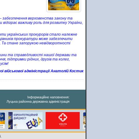
 – забезпечення верховенства закону та
 відіграє важливу роль для розвитку України,
ти українських прокурорів стало належне
ацівників прокуратури може забезпечити
лю. Та стане запорукою невідворотності
тини та справедливості нашої держави та
чя, підтримки рідних, друзів та колег,
усім!
ої військової адміністрації Анатолій Костик
Інформаційне наповнення:
Луцька районна державна адміністрація
.