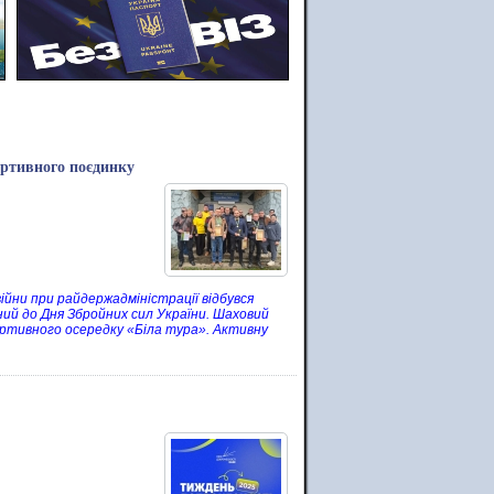
портивного поєдинку
війни при райдержадміністрації відбувся
ний до Дня Збройних сил України. Шаховий
портивного осередку «Біла тура». Активну