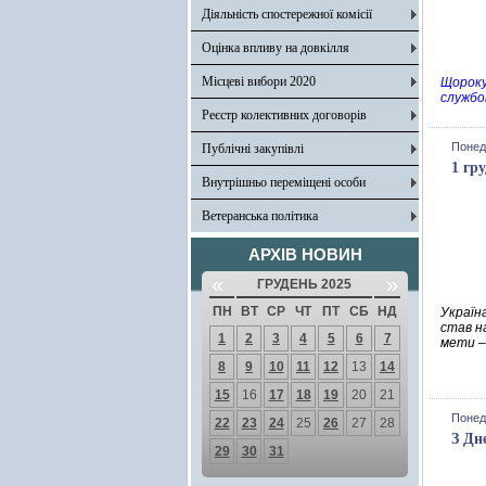
Діяльність спостережної комісії
Оцінка впливу на довкілля
Місцеві вибори 2020
Щороку
службо
Реєстр колективних договорів
Понеді
Публічні закупівлі
1 гр
Внутрішньо переміщені особи
Ветеранська політика
АРХІВ НОВИН
«
»
ГРУДЕНЬ 2025
ПН
ВТ
СР
ЧТ
ПТ
СБ
НД
Україн
став н
1
2
3
4
5
6
7
мети –
8
9
10
11
12
13
14
15
16
17
18
19
20
21
Понеді
22
23
24
25
26
27
28
З Дн
29
30
31