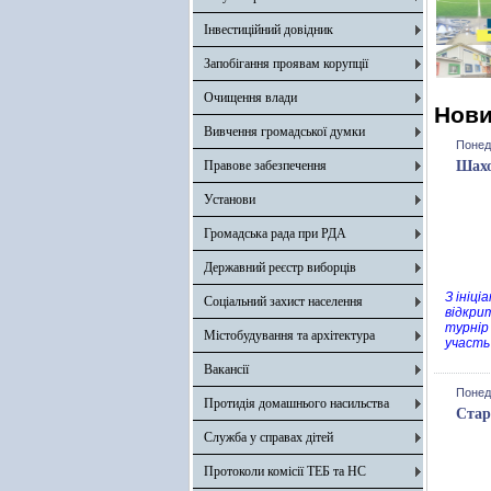
Інвестиційний довідник
Запобігання проявам корупції
Очищення влади
Нов
Вивчення громадської думки
Понеді
Правове забезпечення
Шахо
Установи
Громадська рада при РДА
Державний реєстр виборців
З ініці
Соціальний захист населення
відкри
турнір
Містобудування та архітектура
участь
Вакансії
Понеді
Протидія домашнього насильства
Стар
Служба у справах дітей
Протоколи комісії ТЕБ та НС