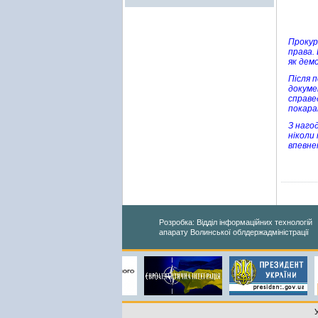
Прокур
права.
як дем
Після 
докуме
справе
покаран
З наго
ніколи
впевне
Розробка: Відділ інформаційних технологій
апарату Волинської облдержадміністрації