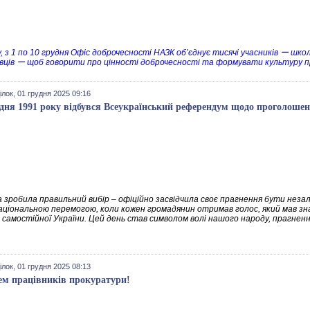
, з 1 по 10 грудня Офіс доброчесності НАЗК об’єднує тисячі учасників ー школ
вців ー щоб говорити про цінності доброчесності та формувати культуру пр
лок, 01 грудня 2025 09:16
удня 1991 року відбувся Всеукраїнський референдум щодо проголошен
а зробила правильний вибір – офіційно засвідчила своє прагнення бути не
аціональною перемогою, коли кожен громадянин отримав голос, який мав значе
 самостійної України. Цей день став символом волі нашого народу, прагненн
лок, 01 грудня 2025 08:13
ем працівників прокуратури!