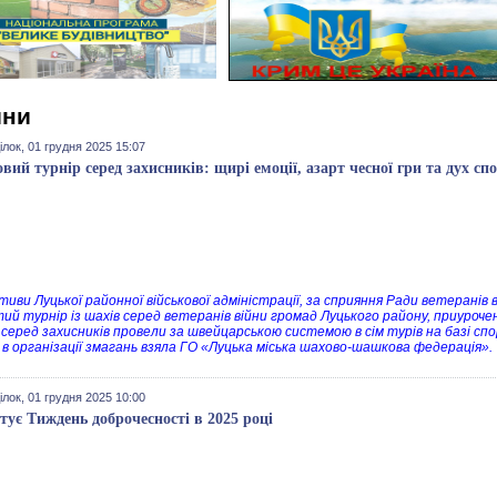
ини
лок, 01 грудня 2025 15:07
вий турнір серед захисників: щирі емоції, азарт чесної гри та дух с
ативи Луцької районної військової адміністрації, за сприяння Ради ветеранів 
тий турнір із шахів серед ветеранів війни громад Луцького району, приуроче
 серед захисників провели за швейцарською системою в сім турів на базі с
 в організації змагань взяла ГО «Луцька міська шахово-шашкова федерація».
лок, 01 грудня 2025 10:00
тує Тиждень доброчесності в 2025 році