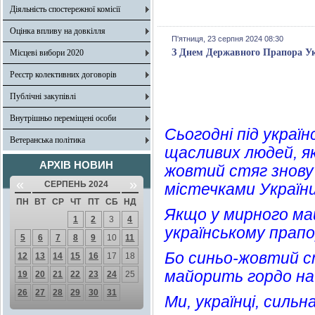
Діяльність спостережної комісії
Оцінка впливу на довкілля
П'ятниця, 23 серпня 2024 08:30
З Днем Державного Прапора Ук
Місцеві вибори 2020
Реєстр колективних договорів
Публічні закупівлі
Внутрішньо переміщені особи
Сьогодні під украї
Ветеранська політика
щасливих людей, як
АРХІВ НОВИН
жовтий стяг знову
«
»
СЕРПЕНЬ 2024
містечками України
ПН
ВТ
СР
ЧТ
ПТ
СБ
НД
Якщо у мирного май
1
2
3
4
українському прапо
5
6
7
8
9
10
11
Бо синьо-жовтий с
12
13
14
15
16
17
18
майорить гордо на
19
20
21
22
23
24
25
26
27
28
29
30
31
Ми, українці, сильн