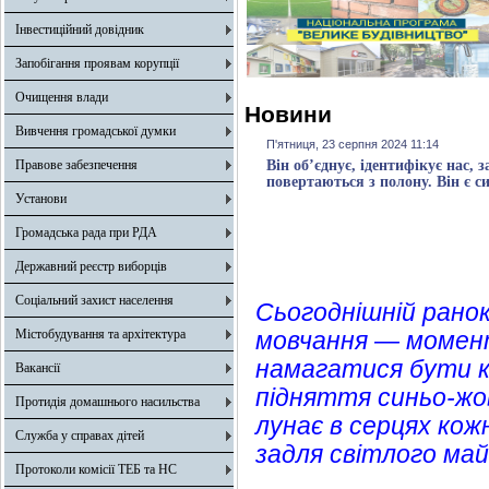
Інвестиційний довідник
Запобігання проявам корупції
Очищення влади
Новини
Вивчення громадської думки
П'ятниця, 23 серпня 2024 11:14
Правове забезпечення
Він об’єднує, ідентифікує нас
повертаються з полону. Він є с
Установи
Громадська рада при РДА
Державний реєстр виборців
Соціальний захист населення
Сьогоднішній ранок
Містобудування та архітектура
мовчання — момент
намагатися бути к
Вакансії
підняття синьо-жов
Протидія домашнього насильства
лунає в серцях кож
Служба у справах дітей
задля світлого ма
Протоколи комісії ТЕБ та НС