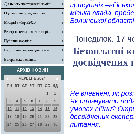
присутніх –військо
Діяльність спостережної комісії
міська влада, пред
Оцінка впливу на довкілля
Волинської області
Місцеві вибори 2020
Реєстр колективних договорів
Понеділок, 17 ч
Публічні закупівлі
Безоплатні к
Внутрішньо переміщені особи
досвідчених 
Ветеранська політика
АРХІВ НОВИН
«
»
ЧЕРВЕНЬ 2024
ПН
ВТ
СР
ЧТ
ПТ
СБ
НД
Не впевнені, як ро
1
2
Як сплачувати под
3
4
5
6
7
8
9
умовах війни? Отр
10
11
12
13
14
15
16
досвідчених експер
17
18
19
20
21
22
23
питання.
24
25
26
27
28
29
30