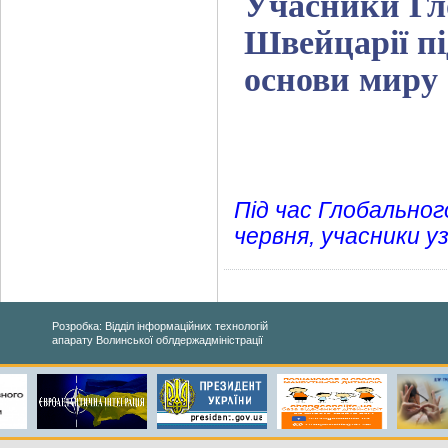
Учасники Гл
Швейцарії п
основи миру
Під час Глобальног
червня, учасники у
Розробка: Відділ інформаційних технологій
апарату Волинської облдержадміністрації