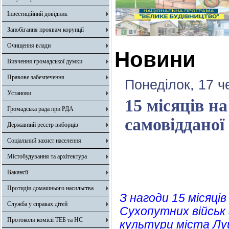
Інвестиційний довідник
Запобігання проявам корупції
Очищення влади
Новини
Вивчення громадської думки
Правове забезпечення
Понеділок, 17 ч
Установи
15 місяців на
Громадська рада при РДА
самовідданої
Державний реєстр виборців
Соціальний захист населення
Містобудування та архітектура
Вакансії
Протидія домашнього насильства
З нагоди 15 місяці
Служба у справах дітей
Сухопутних військ 
Протоколи комісії ТЕБ та НС
культури міста Луць