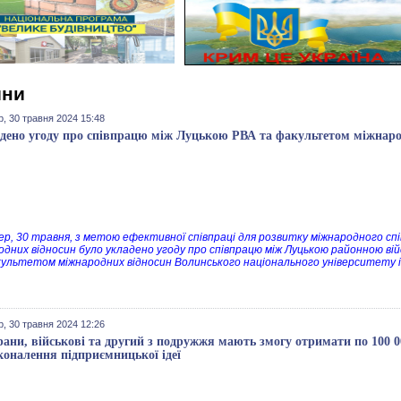
ини
, 30 травня 2024 15:48
дено угоду про співпрацю між Луцькою РВА та факультетом міжнаро
ер, 30 травня, з метою ефективної співпраці для розвитку міжнародного сп
одних відносин було укладено угоду про співпрацю між Луцькою районною ві
ультетом міжнародних відносин Волинського національного університету ім
, 30 травня 2024 12:26
рани, військові та другий з подружжя мають змогу отримати по 100 00
коналення підприємницької ідеї