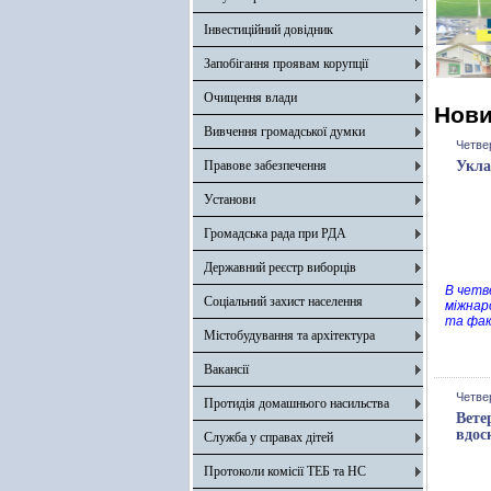
Інвестиційний довідник
Запобігання проявам корупції
Очищення влади
Нов
Вивчення громадської думки
Четвер
Правове забезпечення
Укла
Установи
Громадська рада при РДА
Державний реєстр виборців
В четв
Соціальний захист населення
міжнар
та фак
Містобудування та архітектура
Вакансії
Четвер
Протидія домашнього насильства
Вете
вдос
Служба у справах дітей
Протоколи комісії ТЕБ та НС