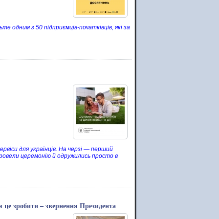
 одним з 50 підприємців-початківців, які за
рвіси для українців. На черзі — перший
, провели церемонію й одружились просто в
ся це зробити – звернення Президента