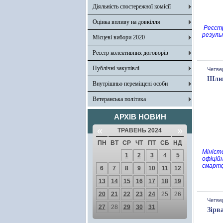
Діяльність спостережної комісії
Оцінка впливу на довкілля
Реєстр
резуль
Місцеві вибори 2020
Реєстр колективних договорів
Публічні закупівлі
Четвер
Шлюб
Внутрішньо переміщені особи
Ветеранська політика
АРХІВ НОВИН
«
»
ТРАВЕНЬ 2024
ПН
ВТ
СР
ЧТ
ПТ
СБ
НД
Мініст
1
2
3
4
5
офіційн
смартф
6
7
8
9
10
11
12
13
14
15
16
17
18
19
20
21
22
23
24
25
26
Четвер
27
28
29
30
31
Зірв