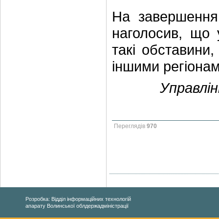
На завершення
наголосив, що 
такі обставини,
іншими регіонам
Управлін
Переглядів
970
Розробка: Відділ інформаційних технологій
апарату Волинської облдержадміністрації