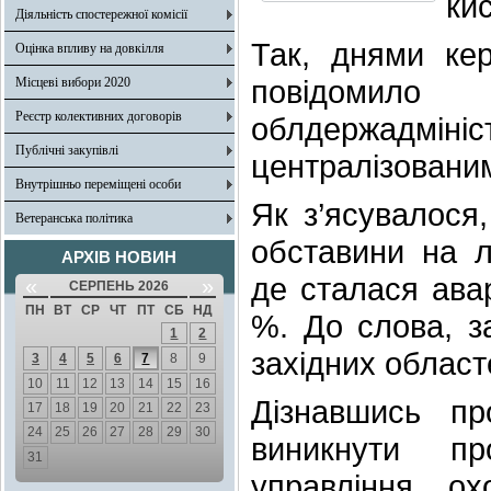
кис
Діяльність спостережної комісії
Так, днями кер
Оцінка впливу на довкілля
повідомило
Місцеві вибори 2020
Реєстр колективних договорів
облдержадмін
Публічні закупівлі
централізовани
Внутрішньо переміщені особи
Як з’ясувалося
Ветеранська політика
обставини на л
АРХІВ НОВИН
де сталася ава
«
»
СЕРПЕНЬ 2026
ПН
ВТ
СР
ЧТ
ПТ
СБ
НД
%. До слова, з
1
2
західних област
3
4
5
6
7
8
9
10
11
12
13
14
15
16
Дізнавшись п
17
18
19
20
21
22
23
24
25
26
27
28
29
30
виникнути пр
31
управління ох