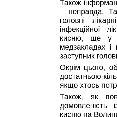
Також інформаці
– неправда. Та
головні лікар
інфекційної лі
кисню, ще у 
медзакладах і 
заступник голов
Окрім цього, о
достатньою кіль
якщо хтось пот
Також, як пов
домовленість 
кисню на Волинь