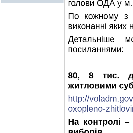
голови ОДА у м.К
По кожному з 
виконанні яких 
Детальніше м
посиланнями:
80, 8 тис. д
житловими су
http://voladm.go
oxopleno-zhitlov
На контролі –
виборів