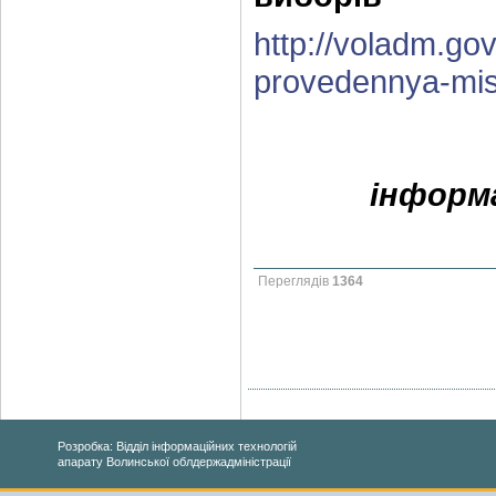
http://voladm.gov
provedennya-mis
інформа
Переглядів
1364
Розробка: Відділ інформаційних технологій
апарату Волинської облдержадміністрації