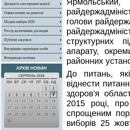
Ярмольськи
Діяльність спостережної комісії
райдержадмініс
Оцінка впливу на довкілля
голови райдержа
Місцеві вибори 2020
райдержадмініс
Реєстр колективних договорів
структурних пі
Публічні закупівлі
апарату, окреми
Внутрішньо переміщені особи
Ветеранська політика
районних устано
АРХІВ НОВИН
До питань, як
«
»
СЕРПЕНЬ 2026
віднести питанн
ПН
ВТ
СР
ЧТ
ПТ
СБ
НД
1
2
здоров’я облас
3
4
5
6
7
8
9
2015 році, пр
10
11
12
13
14
15
16
17
18
19
20
21
22
23
спрощеним поря
24
25
26
27
28
29
30
виборів 25 жов
31