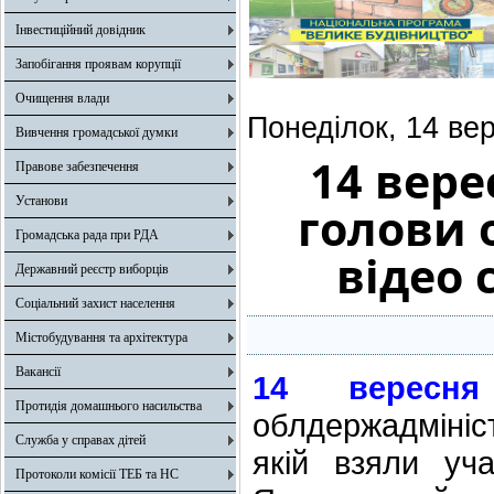
Інвестиційний довідник
Запобігання проявам корупції
Очищення влади
Понеділок, 14 ве
Вивчення громадської думки
14 вере
Правове забезпечення
Установи
голови 
Громадська рада при РДА
відео
Державний реєстр виборців
Соціальний захист населення
Містобудування та архітектура
Вакансії
14 вересня
Протидія домашнього насильства
облдержадмініс
Служба у справах дітей
якій взяли уча
Протоколи комісії ТЕБ та НС