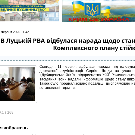
1 червня 2026 11:42
В Луцькій РВА відбулася нарада щодо ста
Комплексного плану стійк
Сьогодні, 11 червня, відбулася нарада під головув
державної адміністрації Сергія Шкоди за участ
«Дубищенське ЖКГ», підприємства ЖКГ Рожищенської м
засідання вони надали інформацію щодо стану викон
Також було проаналізовано подальші дії спрямовані н
встановлені терміни.
ядів
268
я зображень