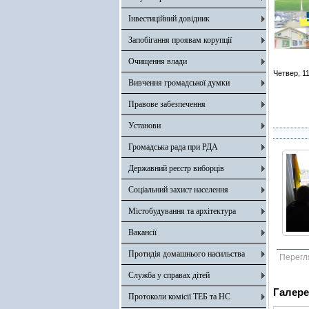
Інвестиційний довідник
Запобігання проявам корупції
Очищення влади
Четвер, 1
Вивчення громадської думки
Правове забезпечення
Установи
Громадська рада при РДА
Державний реєстр виборців
Соціальний захист населення
Містобудування та архітектура
Вакансії
Протидія домашнього насильства
Перегл
Служба у справах дітей
Галере
Протоколи комісії ТЕБ та НС