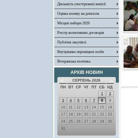
Діяльність спостережної комісії
Оцінка впливу на довкілля
Місцеві вибори 2020
Реєстр колективних договорів
Публічні закупівлі
Внутрішньо переміщені особи
Ветеранська політика
АРХІВ НОВИН
«
»
СЕРПЕНЬ 2026
ПН
ВТ
СР
ЧТ
ПТ
СБ
НД
1
2
3
4
5
6
7
8
9
10
11
12
13
14
15
16
17
18
19
20
21
22
23
24
25
26
27
28
29
30
31