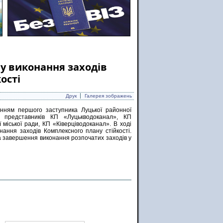
ну виконання заходів
ості
Друк
Галерея зображень
анням першого заступника Луцької районної
ю представників КП «Луцькводоканал», КП
іської ради, КП «Ківерціводоканал». В ході
ання заходів Комплексного плану стійкості.
а завершення виконання розпочатих заходів у