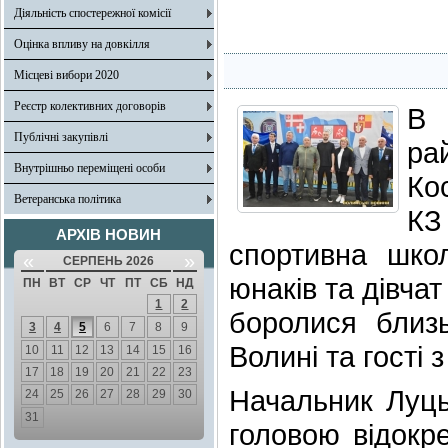
Діяльність спостережної комісії
Оцінка впливу на довкілля
Місцеві вибори 2020
Реєстр колективних договорів
В 
Публічні закупівлі
ра
Внутрішньо переміщені особи
Ко
Ветеранська політика
КЗ
АРХІВ НОВИН
спортивна шко
«
»
СЕРПЕНЬ 2026
юнаків та дівчат
ПН
ВТ
СР
ЧТ
ПТ
СБ
НД
1
2
боролися близь
3
4
5
6
7
8
9
Волині та гості 
10
11
12
13
14
15
16
17
18
19
20
21
22
23
Начальник Луць
24
25
26
27
28
29
30
31
головою відокр