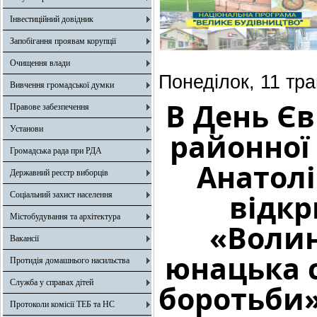
Інвестиційний довідник
Запобігання проявам корупції
Очищення влади
Понеділок, 11 тр
Вивчення громадської думки
В День Є
Правове забезпечення
Установи
районної 
Громадська рада при РДА
Анатолі
Державний реєстр виборців
відкр
Соціальний захист населення
Містобудування та архітектура
«Волин
Вакансії
юнацька 
Протидія домашнього насильства
Служба у справах дітей
боротьби»
Протоколи комісії ТЕБ та НС