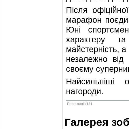
Після офіційно
марафон поєдин
Юні спортсме
характеру та
майстерність, а
незалежно від 
своєму суперник
Найсильніші 
нагороди.
Переглядів
131
Галерея зо