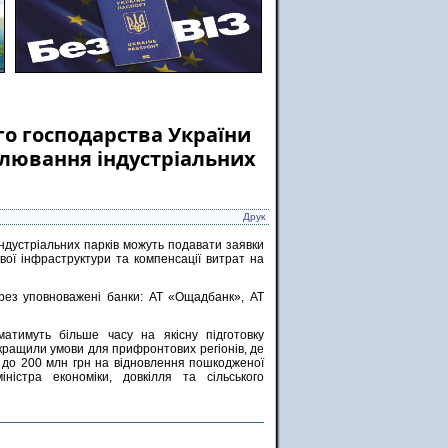
го господарства України
лювання індустріальних
Друк
 індустріальних парків можуть подавати заявки
ої інфраструктури та компенсації витрат на
ез уповноважені банки: АТ «Ощадбанк», АТ
атимуть більше часу на якісну підготовку
окращили умови для прифронтових регіонів, де
 до 200 млн грн на відновлення пошкодженої
іністра економіки, довкілля та сільського