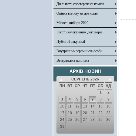
Діяльність спостережної комісії
Оцінка впливу на довкілля
Місцеві вибори 2020
Реєстр колективних договорів
Публічні закупівлі
Внутрішньо переміщені особи
Ветеранська політика
АРХІВ НОВИН
«
»
СЕРПЕНЬ 2026
ПН
ВТ
СР
ЧТ
ПТ
СБ
НД
1
2
3
4
5
6
7
8
9
10
11
12
13
14
15
16
17
18
19
20
21
22
23
24
25
26
27
28
29
30
31