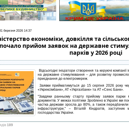
 31 березня 2026 14:37
істерство економіки, довкілля та сільсько
почало прийом заявок на державне стиму
парків у 2026 році
Відсьогодні ініціатори створення та керуючі компанії
на державне стимулювання – для розвитку промислов
приєднання до електромереж.
Заявки прийматимуться до 15 серпня 2026 року чер
«Укрексімбанк», АТ «Укргазбанк» та АТ «Сенс Банк».
"Завдяки ранньому старту прийому заявок парки м
документів. У межах політики Зроблено в Україні ми п
частка держави зросла до 80%, а також передбачили
інфраструктури," – Віталій Кіндратів, заступник м
господарства України.
ядів
189