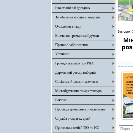
Інвестиційний довідник
Запобігання проявам корупції
Очищення влади
Вівторок,
Вивчення громадської думки
Мін
Правове забезпечення
роз
Установи
Громадська рада при РДА
Державний реєстр виборців
Соціальний захист населення
Містобудування та архітектура
Вакансії
Протидія домашнього насильства
Служба у справах дітей
Протоколи комісії ТЕБ та НС
Перегл