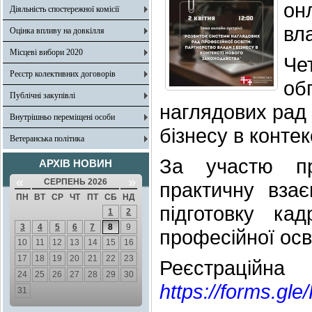
он
Діяльність спостережної комісії
вл
Оцінка впливу на довкілля
Місцеві вибори 2020
Че
Реєстр колективних договорів
об
Публічні закупівлі
наглядових рад 
Внутрішньо переміщені особи
бізнесу в конте
Ветеранська політика
За участю пр
АРХІВ НОВИН
«
»
СЕРПЕНЬ 2026
практичну взає
ПН
ВТ
СР
ЧТ
ПТ
СБ
НД
підготовку ка
1
2
3
4
5
6
7
8
9
професійної осв
10
11
12
13
14
15
16
17
18
19
20
21
22
23
Реєстр
24
25
26
27
28
29
30
https://forms.g
31