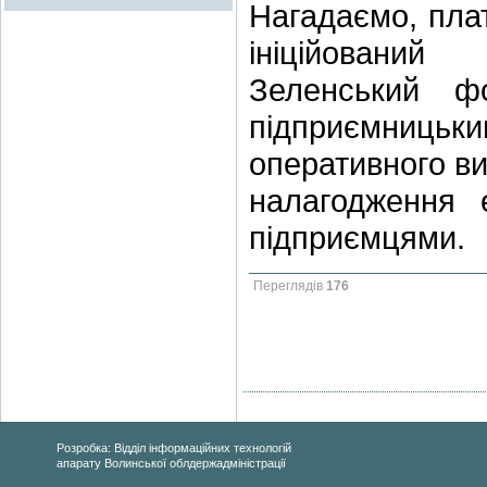
Нагадаємо, пла
ініційований
Зеленський ф
підприємниць
оперативного ви
налагодження 
підприємцями.
Переглядів
176
Розробка: Відділ інформаційних технологій
апарату Волинської облдержадміністрації