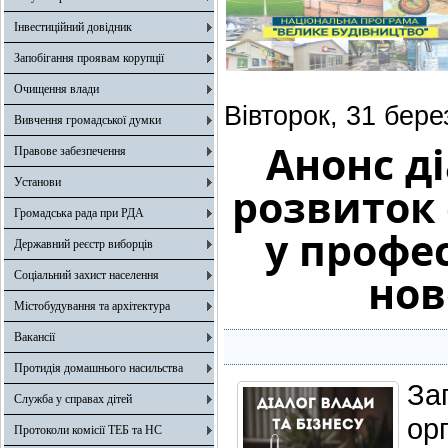
Інвестиційний довідник
Запобігання проявам корупції
Очищення влади
Вівторок, 31 бере
Вивчення громадської думки
Анонс ді
Правове забезпечення
Установи
розвиток
Громадська рада при РДА
у профес
Державний реєстр виборців
нов
Соціальний захист населення
Містобудування та архітектура
Вакансії
Протидія домашнього насильства
За
Служба у справах дітей
ор
Протоколи комісії ТЕБ та НС