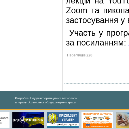
лекцій на YouT
Zoom та викона
застосування у 
Участь у програ
за посиланням:
Переглядів
220
Розробка: Відділ інформаційних технологій
апарату Волинської облдержадміністрації