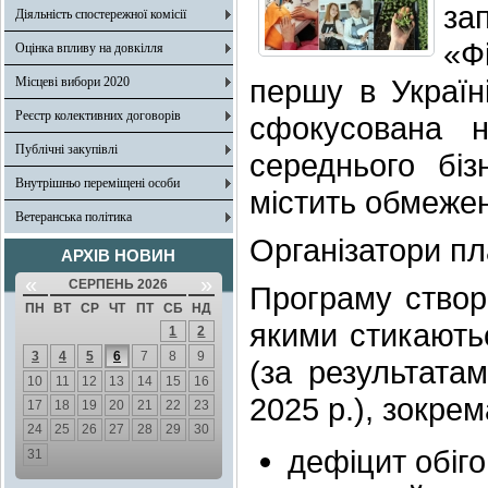
за
Діяльність спостережної комісії
«Ф
Оцінка впливу на довкілля
першу в Україн
Місцеві вибори 2020
Реєстр колективних договорів
сфокусована 
Публічні закупівлі
середнього бі
Внутрішньо переміщені особи
містить обмежен
Ветеранська політика
Організатори пл
АРХІВ НОВИН
«
»
СЕРПЕНЬ 2026
Програму створе
ПН
ВТ
СР
ЧТ
ПТ
СБ
НД
якими стикаютьс
1
2
3
4
5
6
7
8
9
(за результата
10
11
12
13
14
15
16
2025 р.), зокрем
17
18
19
20
21
22
23
24
25
26
27
28
29
30
дефіцит обіго
31