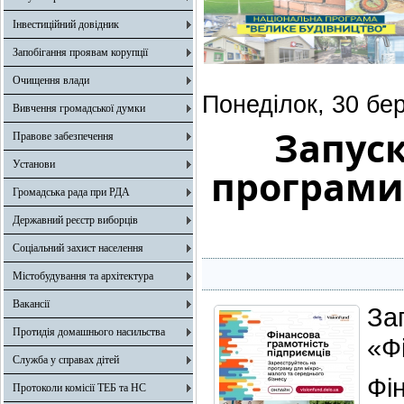
Інвестиційний довідник
Запобігання проявам корупції
Очищення влади
Понеділок, 30 бе
Вивчення громадської думки
Запуск
Правове забезпечення
Установи
програми
Громадська рада при РДА
Державний реєстр виборців
Соціальний захист населення
Містобудування та архітектура
Вакансії
За
Протидія домашнього насильства
«Ф
Служба у справах дітей
Фі
Протоколи комісії ТЕБ та НС