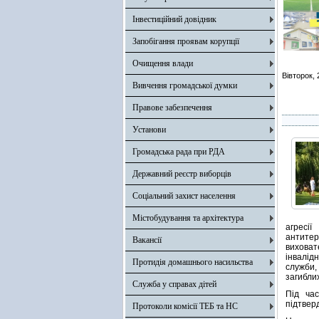
Інвестиційний довідник
Запобігання проявам корупції
Очищення влади
Вівторок,
Вивчення громадської думки
Правове забезпечення
Установи
Громадська рада при РДА
Державний реєстр виборців
Соціальний захист населення
Містобудування та архітектура
агресі
антитер
Вакансії
виховат
інвалід
Протидія домашнього насильства
служби,
загиблих
Служба у справах дітей
Під час
підтвер
Протоколи комісії ТЕБ та НС