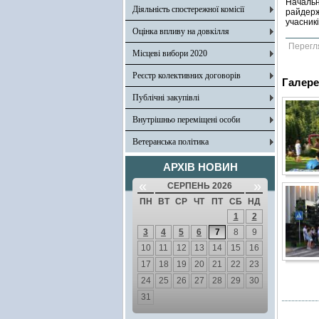
Началь
Діяльність спостережної комісії
райдерж
учасникі
Оцінка впливу на довкілля
Перегл
Місцеві вибори 2020
Реєстр колективних договорів
Галере
Публічні закупівлі
Внутрішньо переміщені особи
Ветеранська політика
АРХІВ НОВИН
«
»
СЕРПЕНЬ 2026
ПН
ВТ
СР
ЧТ
ПТ
СБ
НД
1
2
3
4
5
6
7
8
9
10
11
12
13
14
15
16
17
18
19
20
21
22
23
24
25
26
27
28
29
30
31