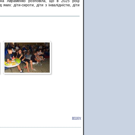
лана Авраменко розповіла, що в 2025 році
ких: діти-сироти, діти з інвалідністю, діти
вгору