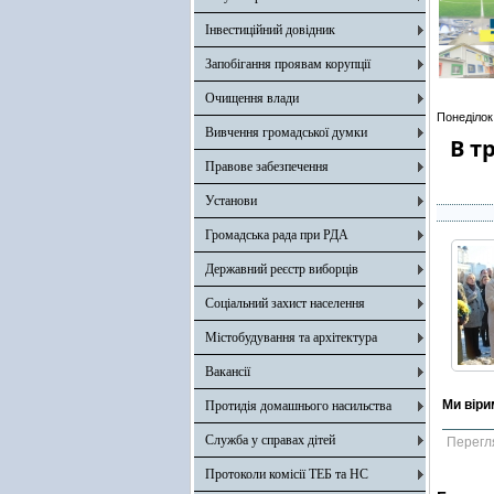
Інвестиційний довідник
Запобігання проявам корупції
Очищення влади
Понеділок
Вивчення громадської думки
В т
Правове забезпечення
Установи
Громадська рада при РДА
Державний реєстр виборців
Соціальний захист населення
Містобудування та архітектура
Вакансії
Ми віри
Протидія домашнього насильства
Служба у справах дітей
Перегл
Протоколи комісії ТЕБ та НС