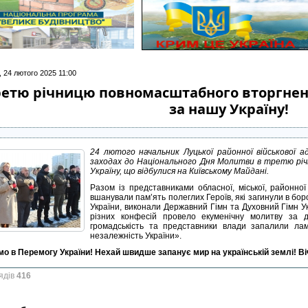
, 24 лютого 2025 11:00
ретю річницю повномасштабного вторгнен
за нашу Україну!
24 лютого начальник Луцької районної військової а
заходах до Національного Дня Молитви в третю річ
Україну, що відбулися на Київському Майдані.
Разом із представниками обласної, міської, районно
вшанували пам’ять полеглих Героїв, які загинули в боро
України, виконали Державний Гімн та Духовний Гімн У
різних конфесій провело екуменічну молитву за 
громадськість та представники влади запалили ла
незалежність України».
мо в Перемогу України! Нехай швидше запанує мир на українській землі! В
ядів
416