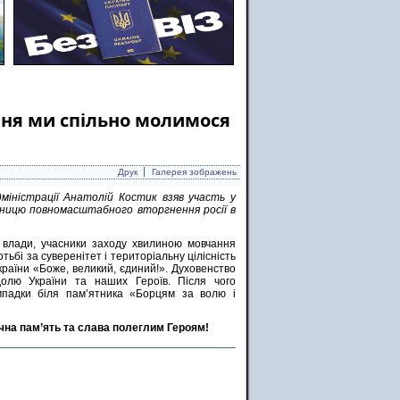
ня ми спільно молимося
Друк
Галерея зображень
дміністрації Анатолій Костик взяв участь у
ницю повномасштабного вторгнення росії в
ї влади, учасники заходу хвилиною мовчання
тьбі за суверенітет і територіальну цілісність
країни «Боже, великий, єдиний!». Духовенство
долю України та наших Героїв. Після чого
мпадки біля пам’ятника «Борцям за волю і
ічна пам’ять та слава полеглим Героям!