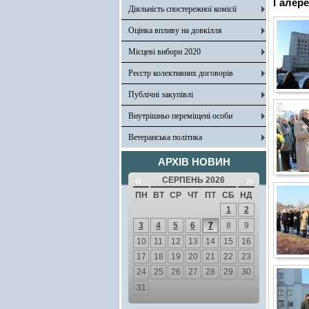
Галере
Діяльність спостережної комісії
Оцінка впливу на довкілля
Місцеві вибори 2020
Реєстр колективних договорів
Публічні закупівлі
Внутрішньо переміщені особи
Ветеранська політика
АРХІВ НОВИН
«
»
СЕРПЕНЬ 2026
ПН
ВТ
СР
ЧТ
ПТ
СБ
НД
1
2
3
4
5
6
7
8
9
10
11
12
13
14
15
16
17
18
19
20
21
22
23
24
25
26
27
28
29
30
31