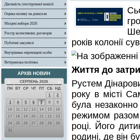
Діяльність спостережної комісії
Сь
Оцінка впливу на довкілля
гр
Місцеві вибори 2020
Ше
Реєстр колективних договорів
років колонії су
Публічні закупівлі
Внутрішньо переміщені особи
Ветеранська політика
Життя до затр
АРХІВ НОВИН
«
»
Рустем Дінаров
СЕРПЕНЬ 2026
ПН
ВТ
СР
ЧТ
ПТ
СБ
НД
року в місті Са
1
2
була незаконно
3
4
5
6
7
8
9
10
11
12
13
14
15
16
режимом разом 
17
18
19
20
21
22
23
році. Його дити
24
25
26
27
28
29
30
31
родині, де він б