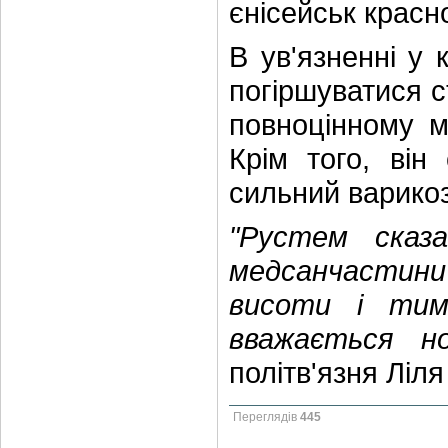
єнісейськ красн
В ув'язненні у 
погіршуватися с
повноцінному м
Крім того, він
сильний варикоз
"Рустем сказ
медсанчастини 
висоти і тим
вважається но
політв'язня Ліля
Переглядів
445