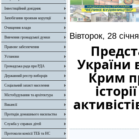
Інвестиційний довідник
Запобігання проявам корупції
Очищення влади
Вівторок, 28 січн
Вивчення громадської думки
Предст
Правове забезпечення
Установи
України 
Громадська рада при РДА
Крим п
Державний реєстр виборців
історі
Соціальний захист населення
Містобудування та архітектура
активісті
Вакансії
Протидія домашнього насильства
Служба у справах дітей
Протоколи комісії ТЕБ та НС