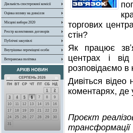
по
Діяльність спостережної комісії
кр
Оцінка впливу на довкілля
торгових центра
Місцеві вибори 2020
Реєстр колективних договорів
стін?
Публічні закупівлі
Як працює звʼ
Внутрішньо переміщені особи
центрах і від
Ветеранська політика
розповідаємо в 
АРХІВ НОВИН
«
»
СЕРПЕНЬ 2026
Дивіться відео 
ПН
ВТ
СР
ЧТ
ПТ
СБ
НД
коментарях, де 
1
2
3
4
5
6
7
8
9
10
11
12
13
14
15
16
17
18
19
20
21
22
23
Проєкт реалізо
24
25
26
27
28
29
30
31
трансформаці