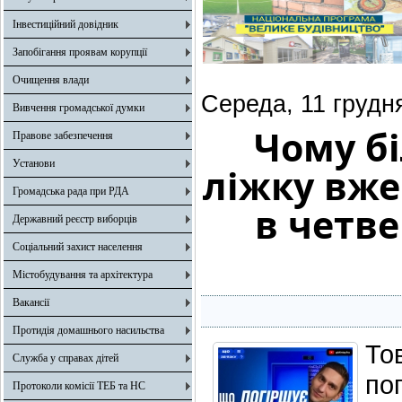
Інвестиційний довідник
Запобігання проявам корупції
Очищення влади
Середа, 11 грудн
Вивчення громадської думки
Чому бі
Правове забезпечення
Установи
ліжку вже
Громадська рада при РДА
в четв
Державний реєстр виборців
Соціальний захист населення
Містобудування та архітектура
Вакансії
Протидія домашнього насильства
То
Служба у справах дітей
по
Протоколи комісії ТЕБ та НС