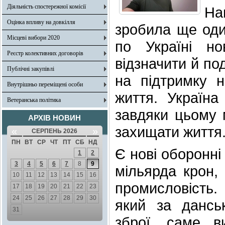
Діяльність спостережної комісії
На
Оцінка впливу на довкілля
зробила ще оди
Місцеві вибори 2020
по Україні н
Реєстр колективних договорів
відзначити й по
Публічні закупівлі
на підтримку 
Внутрішньо переміщені особи
життя. Україна
Ветеранська політика
завдяки цьому м
АРХІВ НОВИН
захищати життя
«
»
СЕРПЕНЬ 2026
ПН
ВТ
СР
ЧТ
ПТ
СБ
НД
Є нові оборонні
1
2
3
4
5
6
7
8
9
мільярда крон,
10
11
12
13
14
15
16
промисловість.
17
18
19
20
21
22
23
24
25
26
27
28
29
30
який за дансь
31
зброї, саме в