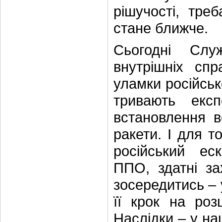
рішучості, тре
стане ближче.
Сьогодні Слу
внутрішніх сп
уламки російськ
тривають екс
встановлення в
ракети. І для т
російський ес
ППО, здатні за
зосередитись – 
її крок на роз
Наслідки – у на