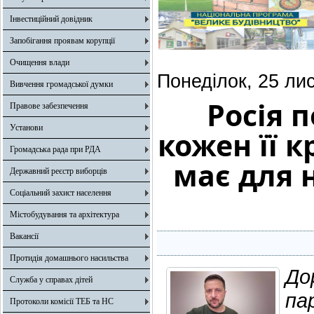
Інвестиційний довідник
Запобігання проявам корупції
Очищення влади
Понеділок, 25 ли
Вивчення громадської думки
Росія 
Правове забезпечення
Установи
кожен її 
Громадська рада при РДА
має для 
Державний реєстр виборців
Соціальний захист населення
Містобудування та архітектура
Вакансії
Протидія домашнього насильства
До
Служба у справах дітей
па
Протоколи комісії ТЕБ та НС