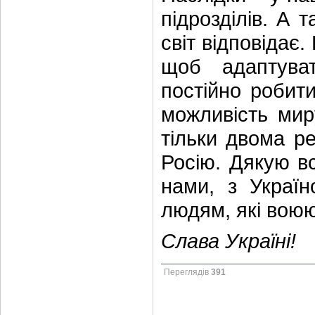
підрозділів. А т
світ відповідає
щоб адаптува
постійно робит
можливість мир
тільки двома р
Росію. Дякую вс
нами, з Украї
людям, які воюю
Слава Україні!
Переглядів
391