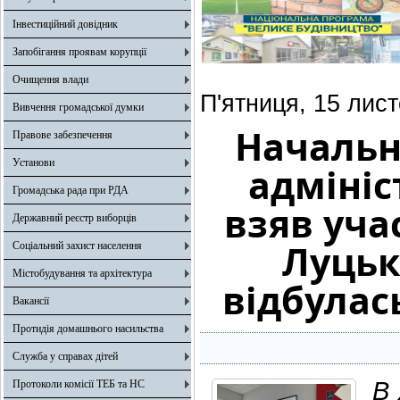
Інвестиційний довідник
Запобігання проявам корупції
Очищення влади
П'ятниця, 15 лис
Вивчення громадської думки
Начальн
Правове забезпечення
Установи
адмініс
Громадська рада при РДА
взяв учас
Державний реєстр виборців
Луцьк
Соціальний захист населення
Містобудування та архітектура
відбулас
Вакансії
Протидія домашнього насильства
Служба у справах дітей
В 
Протоколи комісії ТЕБ та НС