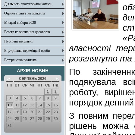
Діяльність спостережної комісії
об
Оцінка впливу на довкілля
де
Місцеві вибори 2020
ст
Реєстр колективних договорів
«Р
Публічні закупівлі
власності тер
Внутрішньо переміщені особи
розглянуто та 
Ветеранська політика
По закінченн
АРХІВ НОВИН
«
»
СЕРПЕНЬ 2026
подякувала вс
ПН
ВТ
СР
ЧТ
ПТ
СБ
НД
роботу, виріш
1
2
3
4
5
6
7
8
9
порядок денний
10
11
12
13
14
15
16
17
18
19
20
21
22
23
З повним перел
24
25
26
27
28
29
30
рішень можна 
31