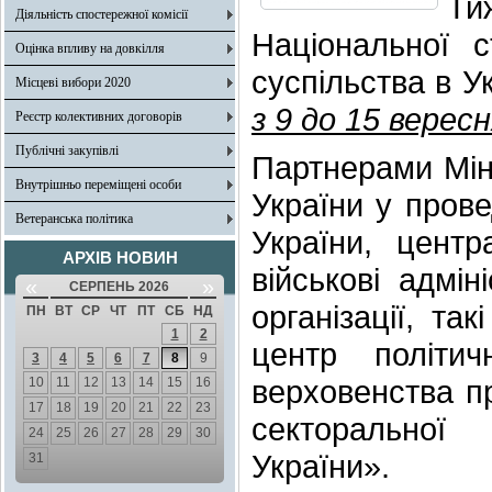
Ти
Діяльність спостережної комісії
Національної с
Оцінка впливу на довкілля
суспільства в У
Місцеві вибори 2020
з 9 до 15 верес
Реєстр колективних договорів
Публічні закупівлі
Партнерами Міні
Внутрішньо переміщені особи
України у прове
Ветеранська політика
України, центр
АРХІВ НОВИН
військові адмі
«
»
СЕРПЕНЬ 2026
організації, т
ПН
ВТ
СР
ЧТ
ПТ
СБ
НД
1
2
центр політи
3
4
5
6
7
8
9
верховенства пр
10
11
12
13
14
15
16
17
18
19
20
21
22
23
секторальної
24
25
26
27
28
29
30
України».
31