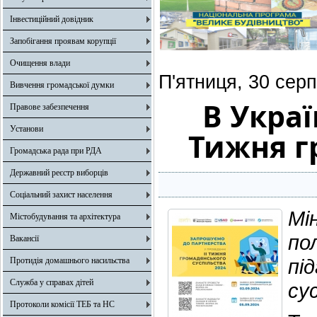
Інвестиційний довідник
Запобігання проявам корупції
Очищення влади
П'ятниця, 30 сер
Вивчення громадської думки
В Украї
Правове забезпечення
Установи
Тижня г
Громадська рада при РДА
Державний реєстр виборців
Соціальний захист населення
Мі
Містобудування та архітектура
по
Вакансії
пі
Протидія домашнього насильства
Служба у справах дітей
су
Протоколи комісії ТЕБ та НС