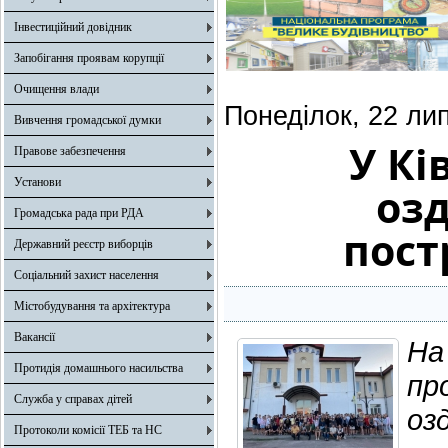
Інвестиційний довідник
Запобігання проявам корупції
Очищення влади
Понеділок, 22 ли
Вивчення громадської думки
У Кі
Правове забезпечення
Установи
оз
Громадська рада при РДА
пост
Державний реєстр виборців
Соціальний захист населення
Містобудування та архітектура
Вакансії
На
Протидія домашнього насильства
пр
Служба у справах дітей
оз
Протоколи комісії ТЕБ та НС