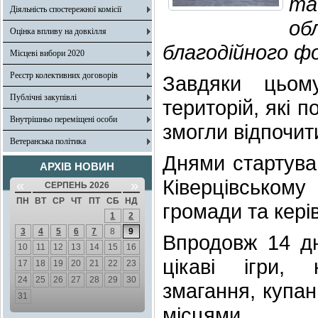
та
Діяльність спостережної комісії
об
Оцінка впливу на довкілля
благодійного ф
Місцеві вибори 2020
Реєстр колективних договорів
Завдяки цьом
Публічні закупівлі
територій, які п
Внутрішньо переміщені особи
змогли відпочит
Ветеранська політика
Днями стартував
АРХІВ НОВИН
Ківерцівському
«
»
СЕРПЕНЬ 2026
ПН
ВТ
СР
ЧТ
ПТ
СБ
НД
громади та кер
1
2
3
4
5
6
7
8
9
Впродовж 14 дн
10
11
12
13
14
15
16
цікаві ігри, 
17
18
19
20
21
22
23
24
25
26
27
28
29
30
змагання, купан
31
місцями.