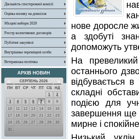
на
Діяльність спостережної комісії
ка
Оцінка впливу на довкілля
нове доросле жи
Місцеві вибори 2020
Реєстр колективних договорів
а здобуті зна
Публічні закупівлі
допоможуть утве
Внутрішньо переміщені особи
На превеликий
Ветеранська політика
останнього дзво
АРХІВ НОВИН
відбувається в
«
»
СЕРПЕНЬ 2026
ПН
ВТ
СР
ЧТ
ПТ
СБ
НД
складні обста
1
2
подією для учн
3
4
5
6
7
8
9
10
11
12
13
14
15
16
завершення ще о
17
18
19
20
21
22
23
мирне і спокійне
24
25
26
27
28
29
30
31
Низький уклі