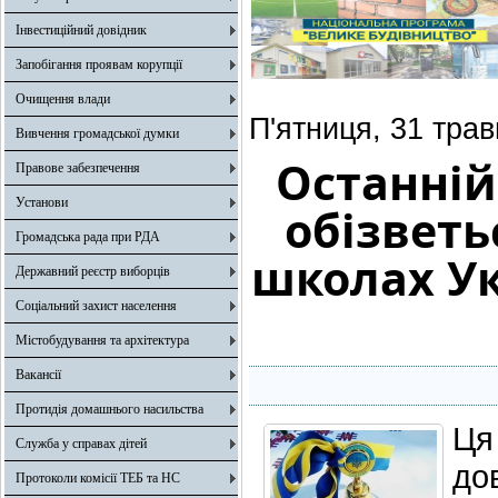
Інвестиційний довідник
Запобігання проявам корупції
Очищення влади
П'ятниця, 31 трав
Вивчення громадської думки
Останній
Правове забезпечення
Установи
обізветь
Громадська рада при РДА
школах Ук
Державний реєстр виборців
Соціальний захист населення
Містобудування та архітектура
Вакансії
Протидія домашнього насильства
Ця
Служба у справах дітей
д
Протоколи комісії ТЕБ та НС