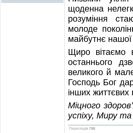
щоденна нелегка
розуміння ст
молоде поколін
майбутнє нашої 
Щиро вітаємо вс
останнього дз
великого й мале
Господь Бог дар
інших життєвих
Міцного здоров
успіху, Миру та
Переглядів
786