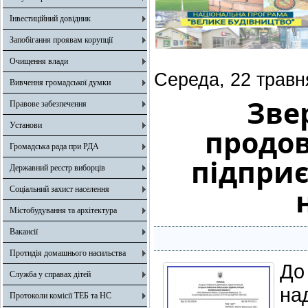
Інвестиційний довідник
Запобігання проявам корупції
Очищення влади
Середа, 22 травн
Вивчення громадської думки
Зве
Правове забезпечення
Установи
продо
Громадська рада при РДА
підприє
Державний реєстр виборців
Соціальний захист населення
Містобудування та архітектура
Вакансії
Протидія домашнього насильства
До
Служба у справах дітей
на
Протоколи комісії ТЕБ та НС