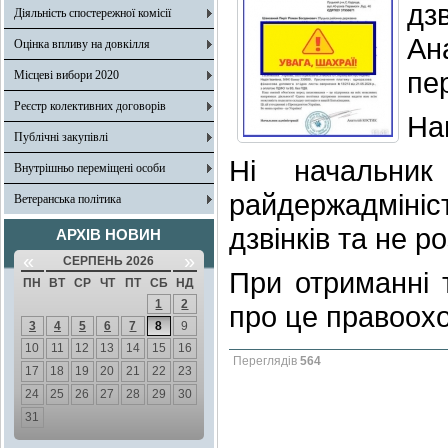
дз
Діяльність спостережної комісії
А
Оцінка впливу на довкілля
пе
Місцеві вибори 2020
Реєстр колективних договорів
На
Публічні закупівлі
Ні начальник
Внутрішньо переміщені особи
райдержадмініс
Ветеранська політика
дзвінків та не р
АРХІВ НОВИН
«
»
СЕРПЕНЬ 2026
При отриманні 
ПН
ВТ
СР
ЧТ
ПТ
СБ
НД
1
2
про це правоохо
3
4
5
6
7
8
9
10
11
12
13
14
15
16
Переглядів
564
17
18
19
20
21
22
23
24
25
26
27
28
29
30
31