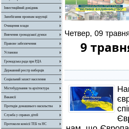
Інвестиційний довідник
Запобігання проявам корупції
Очищення влади
Четвер, 09 травн
Вивчення громадської думки
9 травн
Правове забезпечення
Установи
Громадська рада при РДА
Державний реєстр виборців
Соціальний захист населення
На
Містобудування та архітектура
єв
Вакансії
сп
Протидія домашнього насильства
Служба у справах дітей
Єв
Протоколи комісії ТЕБ та НС
нам, що Європа 