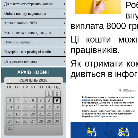
Ро
Діяльність спостережної комісії
вн
Оцінка впливу на довкілля
виплата 8000 гр
Місцеві вибори 2020
Реєстр колективних договорів
Ці кошти можн
Публічні закупівлі
працівників.
Внутрішньо переміщені особи
Як отримати ком
Ветеранська політика
дивіться в інфог
АРХІВ НОВИН
«
»
СЕРПЕНЬ 2026
ПН
ВТ
СР
ЧТ
ПТ
СБ
НД
1
2
3
4
5
6
7
8
9
10
11
12
13
14
15
16
17
18
19
20
21
22
23
24
25
26
27
28
29
30
31