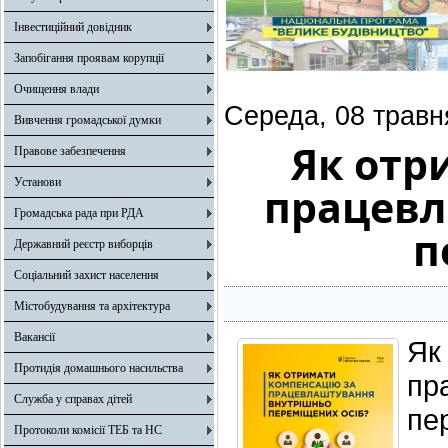
Інвестиційний довідник
Запобігання проявам корупції
Очищення влади
Середа, 08 травн
Вивчення громадської думки
Як отр
Правове забезпечення
Установи
працевл
Громадська рада при РДА
п
Державний реєстр виборців
Соціальний захист населення
Містобудування та архітектура
Вакансії
Я
Протидія домашнього насильства
п
Служба у справах дітей
пе
Протоколи комісії ТЕБ та НС