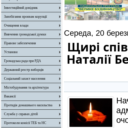
Інвестиційний довідник
Запобігання проявам корупції
Очищення влади
Середа, 20 берез
Вивчення громадської думки
Щирі спів
Правове забезпечення
Установи
Наталії Б
Громадська рада при РДА
Державний реєстр виборців
Соціальний захист населення
Містобудування та архітектура
Вакансії
На
Протидія домашнього насильства
ад
Служба у справах дітей
оч
Протоколи комісії ТЕБ та НС