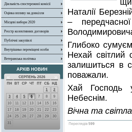
щи
Діяльність спостережної комісії
Наталії Березні
Оцінка впливу на довкілля
– передчасно
Місцеві вибори 2020
Володимирович
Реєстр колективних договорів
Публічні закупівлі
Глибоко сумуємо
Внутрішньо переміщені особи
Нехай світлий 
Ветеранська політика
залишиться в с
АРХІВ НОВИН
поважали.
«
»
СЕРПЕНЬ 2026
ПН
ВТ
СР
ЧТ
ПТ
СБ
НД
Хай Господь 
1
2
Небеснім.
3
4
5
6
7
8
9
10
11
12
13
14
15
16
Вічна та світла
17
18
19
20
21
22
23
24
25
26
27
28
29
30
31
Переглядів
599