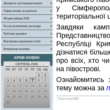
Діяльність спостережної комісії
у Сімферопо
Оцінка впливу на довкілля
територіальної ц
Місцеві вибори 2020
Завдяки камп
Реєстр колективних договорів
Представництв
Публічні закупівлі
Внутрішньо переміщені особи
Республіці Кр
Ветеранська політика
дізнатися більш
АРХІВ НОВИН
про всіх, хто ч
«
»
СЕРПЕНЬ 2026
на півострові.
ПН
ВТ
СР
ЧТ
ПТ
СБ
НД
1
2
Ознайомитись 
3
4
5
6
7
8
9
тему можна за
10
11
12
13
14
15
16
17
18
19
20
21
22
23
24
25
26
27
28
29
30
Переглядів
563
31