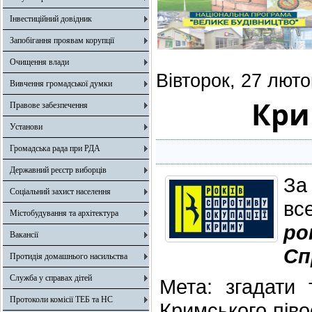
Інвестиційний довідник
Запобігання проявам корупції
Очищення влади
Вівторок, 27 люто
Вивчення громадської думки
Кри
Правове забезпечення
Установи
Громадська рада при РДА
Державний реєстр виборців
За
Соціальний захист населення
вс
Містобудування та архітектура
ро
Вакансії
Сп
Протидія домашнього насильства
Служба у справах дітей
Мета: згадати 
Протоколи комісії ТЕБ та НС
Кримського піво