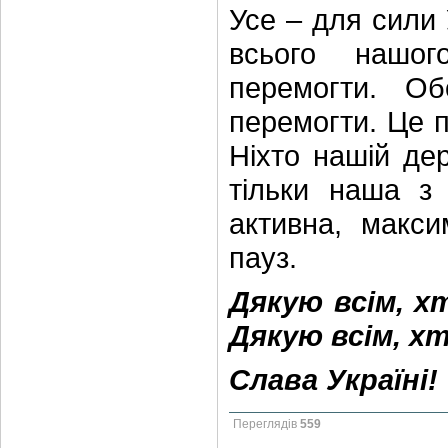
Усе – для сили 
всього нашог
перемогти. О
перемогти. Це п
Ніхто нашій де
тільки наша з
активна, макси
пауз.
Дякую всім, х
Дякую всім, хт
Слава Україні!
Переглядів
559