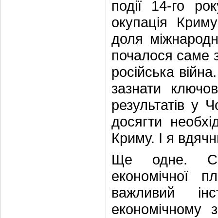
події 14-го ро
окупація Крим
доля міжнародн
почалося саме з
російська війна
зазнати ключо
результатів у 
досягти необхі
Криму. І я вдяч
Ще одне. Сь
економічної п
важливий ін
економічному з