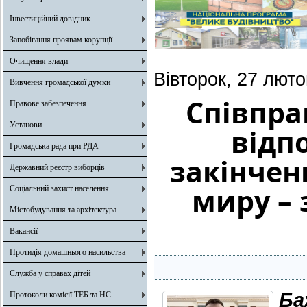
Інвестиційний довідник
Запобігання проявам корупції
Очищення влади
Вівторок, 27 люто
Вивчення громадської думки
Співпрац
Правове забезпечення
Установи
відп
Громадська рада при РДА
закінчен
Державний реєстр виборців
миру –
Соціальний захист населення
Містобудування та архітектура
Вакансії
Протидія домашнього насильства
Служба у справах дітей
Ба
Протоколи комісії ТЕБ та НС