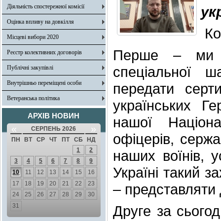
Діяльність спостережної комісії
ук
Оцінка впливу на довкілля
Ко
Місцеві вибори 2020
Перше – ми 
Реєстр колективних договорів
спеціальної 
Публічні закупівлі
Внутрішньо переміщені особи
передати серт
Ветеранська політика
українських Ге
АРХІВ НОВИН
нашої Націонал
«
»
СЕРПЕНЬ 2026
офіцерів, сержа
ПН
ВТ
СР
ЧТ
ПТ
СБ
НД
1
2
наших воїнів, 
3
4
5
6
7
8
9
Україні такий за
10
11
12
13
14
15
16
17
18
19
20
21
22
23
– представляти 
24
25
26
27
28
29
30
31
Друге за сьогод