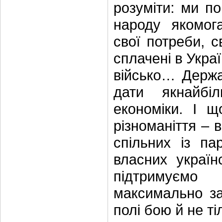
розуміти: ми п
народу якомог
свої потреби, с
сплачені в Укра
військо… Держа
дати якнайбі
економіки. І щ
різноманіття – в
спільних із па
власних україн
підтримуємо
максимально за
полі бою й не ті