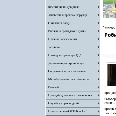
Інвестиційний довідник
Запобігання проявам корупції
Очищення влади
П'ятниця,
Вивчення громадської думки
Роб
Правове забезпечення
Установи
Громадська рада при РДА
Державний реєстр виборців
Соціальний захист населення
Містобудування та архітектура
Вакансії
Працюєм
Протидія домашнього насильства
Обговор
зустріч.
Служба у справах дітей
Провів 
Протоколи комісії ТЕБ та НС
партнери