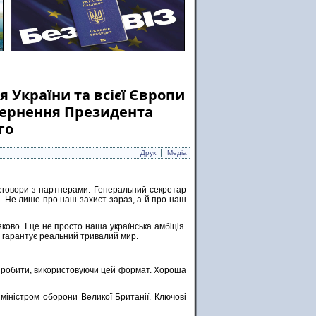
 України та всієї Європи
звернення Президента
го
Друк
Медіа
реговори з партнерами. Генеральний секретар
и. Не лише про наш захист зараз, а й про наш
ково. І це не просто наша українська амбіція.
а гарантує реальний тривалий мир.
 зробити, використовуючи цей формат. Хороша
 міністром оборони Великої Британії. Ключові