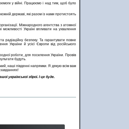
ремоги у війні. Працюємо і над тим, щоб було
кожній державі, які разом із нами протистоять
організації. Міжнародного агентства з атомної
ні можливості Україні впливати на ухвалення
а радіаційну безпеку. Та гарантувати повне
ення України й усієї Європи від російського
родної роботи, для посилення України. Провів
зультати будуть.
кий, наші південні напрямки. Я дякую всім вам
 завданнях!
ї української зброї. І це буде.