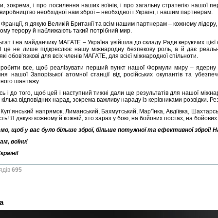
и, зокрема, і про посилення наших воїнів, і про загальну стратегію нашої пе
виробництво необхідної нам зброї – необхідної і Україні, і нашим партнерам.
 Франції, я дякую Великій Британії та всім нашим партнерам – кожному лідеру, 
кому терору й наближають такий потрібний мир.
ьтат і на майданчику МАГАТЕ – Україна увійшла до складу Ради керуючих цієї 
. І це не лише підкреслює нашу міжнародну безпекову роль, а й дає реаль
які обов’язкові для всіх членів МАГАТЕ, для всієї міжнародної спільноти.
робити все, щоб реалізувати перший пункт нашої Формули миру – ядерну т
ння нашої Запорізької атомної станції від російських окупантів та убезпеч
йного шантажу.
сь і до того, щоб цей і наступний тижні дали ще результатів для нашої міжна
 кілька відповідних нарад, зокрема важливу нараду із керівниками розвідки. Ре
. Куп’янський напрямок, Лиманський, Бахмутський, Марʼїнка, Авдіївка, Шахтарсь
сть! Я дякую кожному й кожній, хто зараз у бою, на бойових постах, на бойових
о, щоб у вас було більше зброї, більше потужної та ефективної зброї! Нашо
ам, воїни!
країні!
ядів
695
а