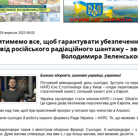
 29 вересня 2023 08:02
итимемо все, щоб гарантувати убезпечення
від російського радіаційного шантажу – 
Володимира Зеленсько
Бажаю здоров’я, шановні українці, українки!
Потужний міжнародний день сьогодні. Зустрічі та пе
НАТО Єнс Столтенберг був у Києві – плідні переговор
стратегічний захист, спільний захист усіх у Європі.
Україна заслуговує стати членом НАТО і стане. Обов’яз
Це єдина дієва безпекова перспектива для Європи, як
о над тим, щоб був практичний прогрес у питанні про членство в Альянсі.
или сьогодні й роботу нашого формату Ради Україна – НАТО. Те, що можемо
переговори також з міністром оборони Франції. Сьогодні. А напередодні – з
. Дуже вагома співпраця, яка вже є, і ще більш вагома, якої можемо досягти.