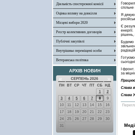
Говорил
Діяльність спостережної комісії
спільне 
Оцінка впливу на довкілля
Я дякую
російсь
Місцеві вибори 2020
Є резул
енергії
Реєстр колективних договорів
рішень, 
Публічні закупівлі
Будемо 
звільне
радіаці
Внутрішньо переміщені особи
Готуємо
Ветеранська політика
сьогодні
І фронт
АРХІВ НОВИН
за міцні
«
»
СЕРПЕНЬ 2026
Працюєм
ПН
ВТ
СР
ЧТ
ПТ
СБ
НД
Слава в
1
2
Слава У
3
4
5
6
7
8
9
10
11
12
13
14
15
16
Перегл
17
18
19
20
21
22
23
24
25
26
27
28
29
30
Меді
31